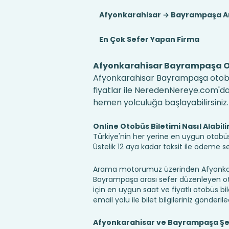
Afyonkarahisar → Bayrampaşa Ar
En Çok Sefer Yapan Firma
Afyonkarahisar Bayrampaşa On
Afyonkarahisar Bayrampaşa otobüs 
fiyatlar ile NeredenNereye.com'da! B
hemen yolculuğa başlayabilirsiniz.
Online Otobüs Biletimi Nasıl Alabili
Türkiye'nin her yerine en uygun otobüs b
Üstelik 12 aya kadar taksit ile ödeme 
Arama motorumuz üzerinden Afyonkara
Bayrampaşa arası sefer düzenleyen otobü
için en uygun saat ve fiyatlı otobüs bil
email yolu ile bilet bilgileriniz gönderile
Afyonkarahisar ve Bayrampaşa Şeh