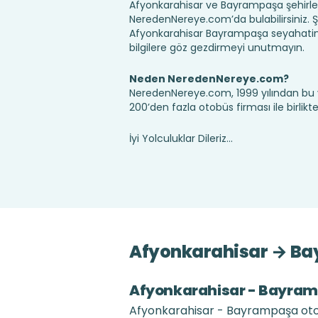
Afyonkarahisar ve Bayrampaşa şehirleri
NeredenNereye.com’da bulabilirsiniz. Şehir
Afyonkarahisar Bayrampaşa seyahatin
bilgilere göz gezdirmeyi unutmayın.
Neden NeredenNereye.com?
NeredenNereye.com, 1999 yılından bu 
200’den fazla otobüs firması ile birlik
İyi Yolculuklar Dileriz...
Afyonkarahisar → Bay
Afyonkarahisar - Bayrampa
Afyonkarahisar - Bayrampaşa otobüs