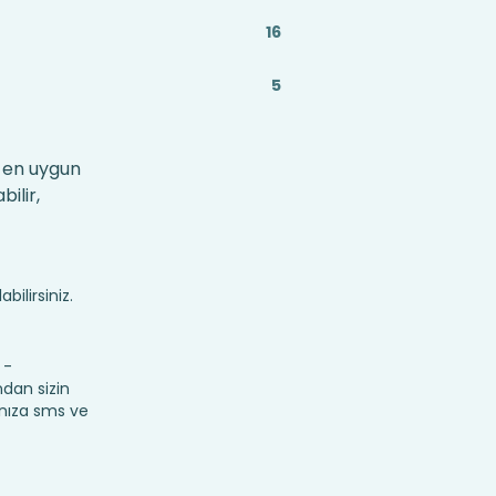
16
5
e en uygun
ilir,
bilirsiniz.
 -
ndan sizin
fınıza sms ve