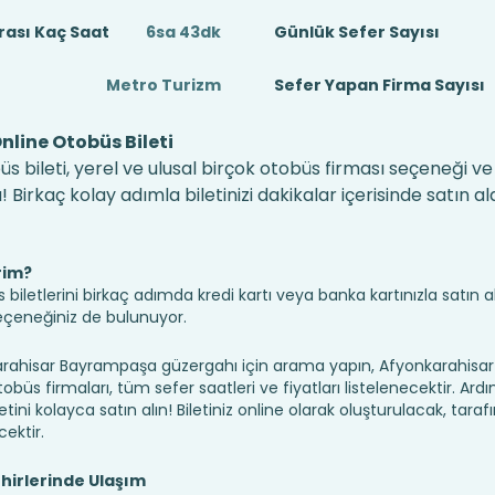
ası Kaç Saat
6sa 43dk
Günlük Sefer Sayısı
Metro Turizm
Sefer Yapan Firma Sayısı
line Otobüs Bileti
bileti, yerel ve ulusal birçok otobüs firması seçeneği v
irkaç kolay adımla biletinizi dakikalar içerisinde satın alab
rim?
iletlerini birkaç adımda kredi kartı veya banka kartınızla satın ala
seçeneğiniz de bulunuyor.
hisar Bayrampaşa güzergahı için arama yapın, Afyonkarahisar
s firmaları, tüm sefer saatleri ve fiyatları listelenecektir. Ardı
etini kolayca satın alın! Biletiniz online olarak oluşturulacak, tara
cektir.
irlerinde Ulaşım