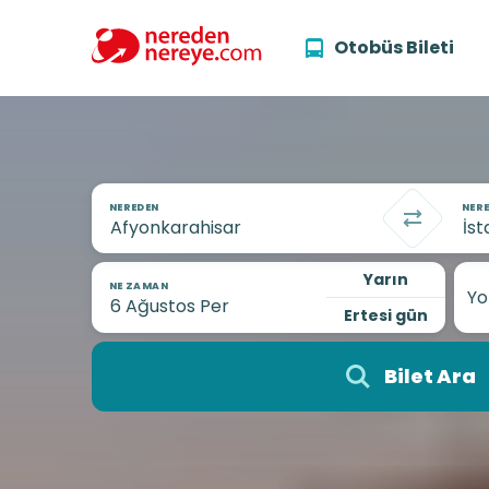
Otobüs Bileti
NEREDEN
NERE
Yarın
NE ZAMAN
Yo
Ertesi gün
Bilet Ara