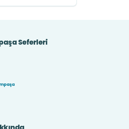
aşa Seferleri
ampaşa
kkında