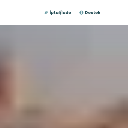
İptal/İade
Destek