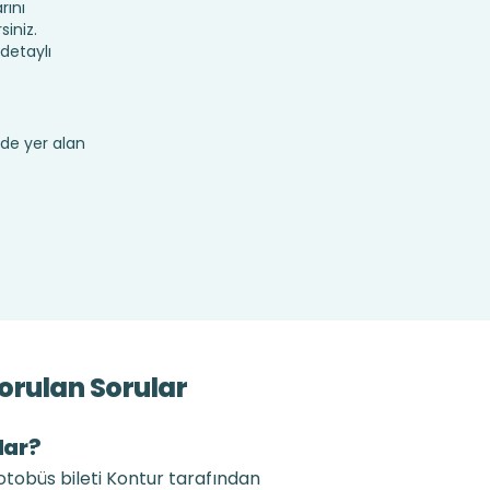
rını
siniz.
detaylı
de yer alan
orulan Sorular
dar?
otobüs bileti Kontur tarafından