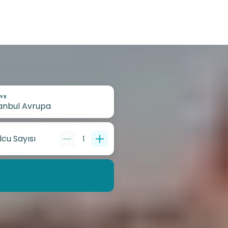
YE
lcu Sayısı
1