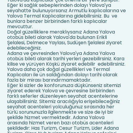
Eğer ki sağlık sebeplerinden dolayı Yalova'ya
seyahatte bulunuyorsanız Armutlu kaplıcalarına ve
Yalova Termal Kaplıcalarına gidebilirsiniz. Bu ve
bunlara benzer birbirinden farklı kaplıcalar
mevcuttur.
Doğal güzelliklere meraklıysanız Adana Yalova
otobüs bileti alarak Yalova'da bulunan Erikli
Şelalesi, Delmece Yaylası, Sudüşen Şelalesi ziyaret
edebileceğiniz.
Adana ve çevresinden Yalova'ya Adana Yalova
otobüs bileti alarak tarihi yerleri gezebilirsiniz. Kara
kilise ve yürüyen Köşkü ziyaret edebilir edebilirsiniz.
Yalova daha çok doğal güzellikleri ve Termal
Kaplıcaları ile ün saldığından dolayı tarihi olarak
fazla bir mirası barındırmamaktadır.
Eğer ki sizler de konforunuza düşkünseniz sitemizi
ziyaret ederek Yalova ve çevresine birbirinden
farklı seferler düzenleyen seyahat acentelerine
ulaşabilirsiniz. Sitemiz aracılığıyla erişebileceğiniz
seyahat acenteleri yolculuğunuz sırasında her
türlü sorununuzla ilgilenmekte ve size de iyi bir
şekilde hizmet vermektedir. Adana Yalova
arasında hizmet veren bazı otobüs acenteleri
şekildedir: Has Turizm, Cesur Turizm, Lider Adana