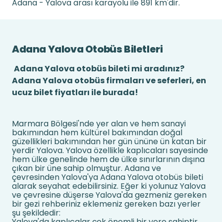
Adana - Yalova arası karayolu ile 891 km'dir.
Adana Yalova Otobüs Biletleri
Adana Yalova otobüs bileti mi aradınız?
Adana Yalova otobüs firmaları ve seferleri, en
ucuz bilet fiyatları ile burada!
Marmara Bölgesi'nde yer alan ve hem sanayi
bakımından hem kültürel bakımından doğal
güzellikleri bakımından her gün ününe ün katan bir
yerdir Yalova. Yalova özellikle kaplıcaları sayesinde
hem ülke genelinde hem de ülke sınırlarının dışına
çıkan bir üne sahip olmuştur. Adana ve
çevresinden Yalova'ya Adana Yalova otobüs bileti
alarak seyahat edebilirsiniz. Eğer ki yolunuz Yalova
ve çevresine düşerse Yalova'da gezmeniz gereken
bir gezi rehberiniz eklemeniz gereken bazı yerler
şu şekildedir:
Yalova'da kaplıcalar çok önemli bir yere sahiptir.