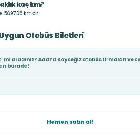
zaklık kaç km?
le 589706 km'dir.
Uygun Otobüs Biletleri
i mi aradınız? Adana Köyceğiz otobüs firmaları ve se
ları burada!
Hemen satın al!