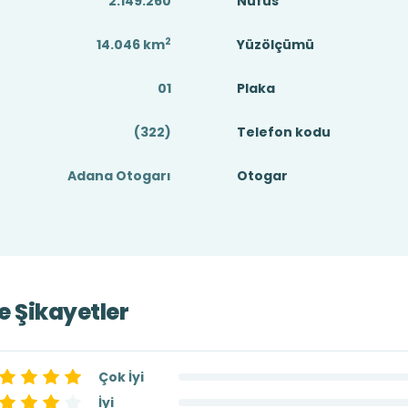
2.149.260
Nüfus
2
14.046
km
Yüzölçümü
01
Plaka
(322)
Telefon kodu
Adana Otogarı
Otogar
ve Şikayetler
Çok İyi
İyi