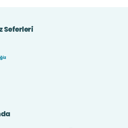
 Seferleri
ğiz
nda