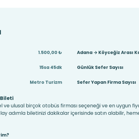
ı
1.500,00 ₺
Adana → Köyceğiz Arası 
15sa 45dk
Günlük Sefer Sayısı
Metro Turizm
Sefer Yapan Firma Sayısı
ileti
l ve ulusal birçok otobüs firması seçeneği ve en uygun fiya
 adımla biletinizi dakikalar içerisinde satın alabilir, hem
rim?