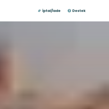
İptal/İade
Destek