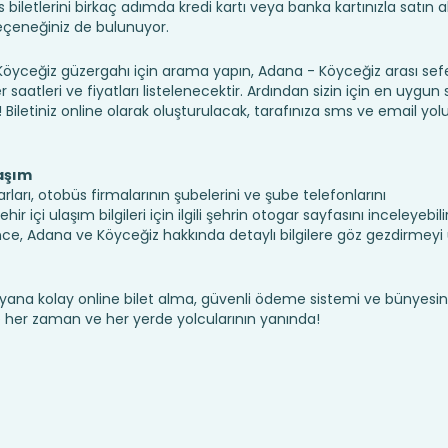
iletlerini birkaç adımda kredi kartı veya banka kartınızla satın ala
seçeneğiniz de bulunuyor.
ceğiz güzergahı için arama yapın, Adana - Köyceğiz arası sef
saatleri ve fiyatları listelenecektir. Ardından sizin için en uygun
n! Biletiniz online olarak oluşturulacak, tarafınıza sms ve email yolu 
aşım
ları, otobüs firmalarının şubelerini ve şube telefonlarını
r içi ulaşım bilgileri için ilgili şehrin otogar sayfasını inceleyebil
e, Adana ve Köyceğiz hakkında detaylı bilgilere göz gezdirmeyi
yana kolay online bilet alma, güvenli ödeme sistemi ve bünyesin
te her zaman ve her yerde yolcularının yanında!