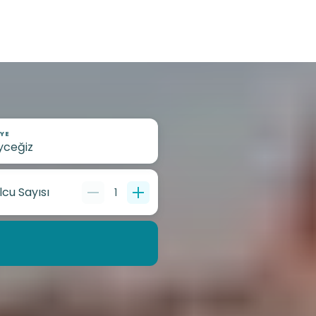
YE
lcu Sayısı
1