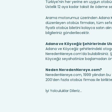
Türkiye'nin her yerine en uygun otobüs b
Üstelik 12 aya kadar taksit ile ödeme 
Arama motorumuz üzerinden Adana Köy
düzenleyen otobüs firmaları, tüm sefer 
fiyatlı otobüs biletini kolayca satın alı
bilgileriniz gönderilecektir.
Adana ve Köyceğiz Şehirlerinde Ul
Adana ve Köyceğiz şehirlerindeki otogar
NeredenNereye.com’da bulabilirsiniz. Şehi
Köyceğiz seyahatinize başlamadan önc
Neden NeredenNereye.com?
NeredenNereye.com, 1999 yılından bu 
200’den fazla otobüs firması ile birlik
İyi Yolculuklar Dileriz...