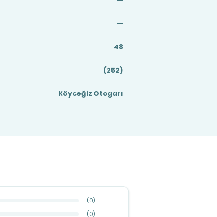
—
—
48
(252)
Köyceğiz Otogarı
(
0
)
(
0
)