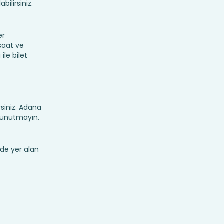
bilirsiniz.
er
 saat ve
ile bilet
irsiniz. Adana
 unutmayın.
de yer alan