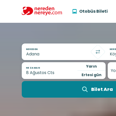
Otobüs Bileti
NEREDEN
NERE
Yarın
NE ZAMAN
Yo
Ertesi gün
Bilet Ara