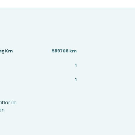
Kaç Km
589706 km
1
1
tlar ile
en