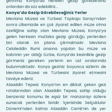
şehrimiz Konya’da nereleri gezip görebilirsiniz
onlardan da söz edebiliriz...
Konya’da Gezip Görebileceğiniz Yerler
Mevlana Müzesi ve Türbesi: Topkapı Sarayı’ndan
sonra ülkemizde en çok ziyaret edilen müze olma
özelliğine sahip olan Mevlana Müzesi, Konya’ya
gelen herkesin mutlaka gezip gördüğü yerlerden
biri olarak ön plana çıkmaktadır. Mevlana
Celaleddin Rumi anısına yapılan bu müze ve
kabrinin yer aldığı türbe, Konya’da kesinlikle gezip
görmeniz gereken yerlerin en üst sıralarında
bulunmaktadır. Konya geziniz boyunca sizlerin de
Mevlana Müzesi ve Türbesini ziyaret etmesini
tavsiye ederiz.
Alaaddin Tepesi: Konya’nın en dikkat çeken gezi
rotalarından olan Alaaddin Tepesi, sahip olduğu
benzersiz konumu ile eşsiz bir manzarayı sizlere
sunacak yerlerden biridir. İçerisinde Selçuklular
Dönemi’nden kalma Alaaddin Camii’nin de yer