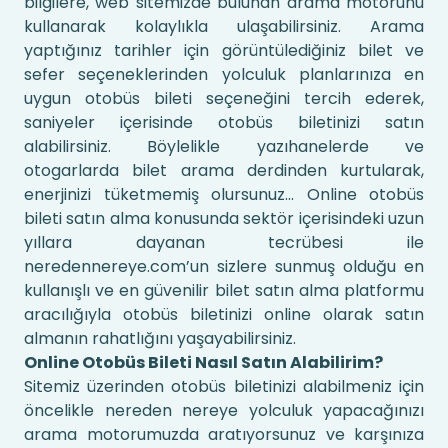
bilgilere, web sitemizde bulunan arama motorunu
kullanarak kolaylıkla ulaşabilirsiniz. Arama
yaptığınız tarihler için görüntülediğiniz bilet ve
sefer seçeneklerinden yolculuk planlarınıza en
uygun otobüs bileti seçeneğini tercih ederek,
saniyeler içerisinde otobüs biletinizi satın
alabilirsiniz. Böylelikle yazıhanelerde ve
otogarlarda bilet arama derdinden kurtularak,
enerjinizi tüketmemiş olursunuz... Online otobüs
bileti satın alma konusunda sektör içerisindeki uzun
yıllara dayanan tecrübesi ile
neredennereye.com’un sizlere sunmuş olduğu en
kullanışlı ve en güvenilir bilet satın alma platformu
aracılığıyla otobüs biletinizi online olarak satın
almanın rahatlığını yaşayabilirsiniz.
Online Otobüs Bileti Nasıl Satın Alabilirim?
Sitemiz üzerinden otobüs biletinizi alabilmeniz için
öncelikle nereden nereye yolculuk yapacağınızı
arama motorumuzda aratıyorsunuz ve karşınıza