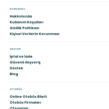
KURUMSAL
Hakkımızda
Kullanım Koşulları
Gizlilik Politikası
Kişisel Verilerin Korunması
DESTEK
İptal ve İade
Güvenli Alışveriş
Destek
Blog
OTOBÜS
Online Otobüs Bileti
Otobüs Firmaları
Otogarlar