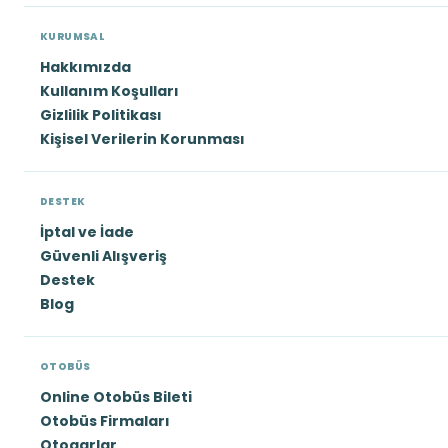
KURUMSAL
Hakkımızda
Kullanım Koşulları
Gizlilik Politikası
Kişisel Verilerin Korunması
DESTEK
İptal ve İade
Güvenli Alışveriş
Destek
Blog
OTOBÜS
Online Otobüs Bileti
Otobüs Firmaları
Otogarlar