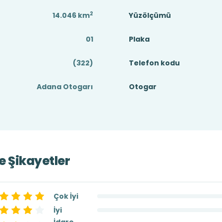
2
14.046
km
Yüzölçümü
01
Plaka
(322)
Telefon kodu
Adana Otogarı
Otogar
ve Şikayetler
Çok İyi
İyi