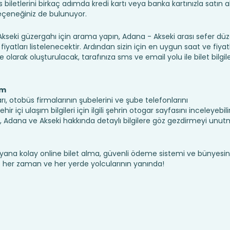
iletlerini birkaç adımda kredi kartı veya banka kartınızla satın ala
seçeneğiniz de bulunuyor.
eki güzergahı için arama yapın, Adana - Akseki arası sefer dü
fiyatları listelenecektir. Ardından sizin için en uygun saat ve fiyat
ine olarak oluşturulacak, tarafınıza sms ve email yolu ile bilet bilgile
ım
rı, otobüs firmalarının şubelerini ve şube telefonlarını
r içi ulaşım bilgileri için ilgili şehrin otogar sayfasını inceleyebil
Adana ve Akseki hakkında detaylı bilgilere göz gezdirmeyi unut
yana kolay online bilet alma, güvenli ödeme sistemi ve bünyesin
te her zaman ve her yerde yolcularının yanında!