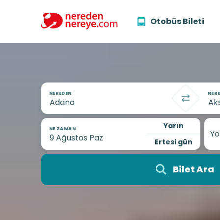
Otobüs Bileti
NEREDEN
NERE
Yarın
NE ZAMAN
Yo
Ertesi gün
Bilet Ara