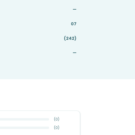
—
07
(242)
—
(
0
)
(
0
)