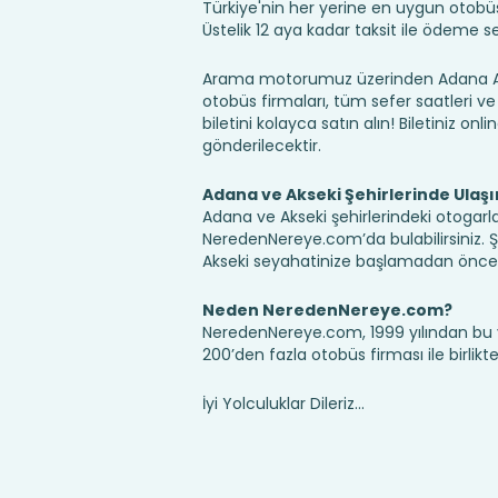
Türkiye'nin her yerine en uygun otobüs b
Üstelik 12 aya kadar taksit ile ödeme 
Arama motorumuz üzerinden Adana Aks
otobüs firmaları, tüm sefer saatleri ve 
biletini kolayca satın alın! Biletiniz onl
gönderilecektir.
Adana ve Akseki Şehirlerinde Ulaş
Adana ve Akseki şehirlerindeki otogarla
NeredenNereye.com’da bulabilirsiniz. Şehi
Akseki seyahatinize başlamadan önce, 
Neden NeredenNereye.com?
NeredenNereye.com, 1999 yılından bu 
200’den fazla otobüs firması ile birlik
İyi Yolculuklar Dileriz...