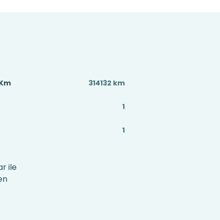
 Km
314132 km
1
1
r ile
en