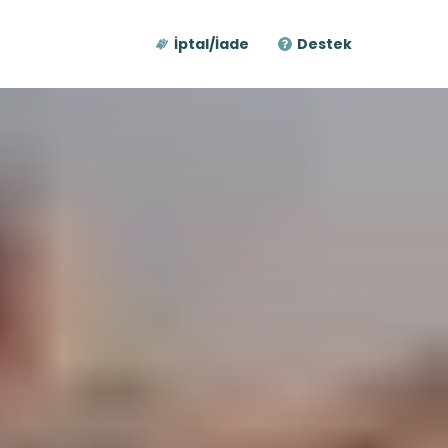
İptal/İade
Destek