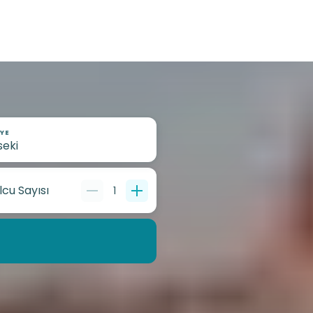
YE
lcu Sayısı
1