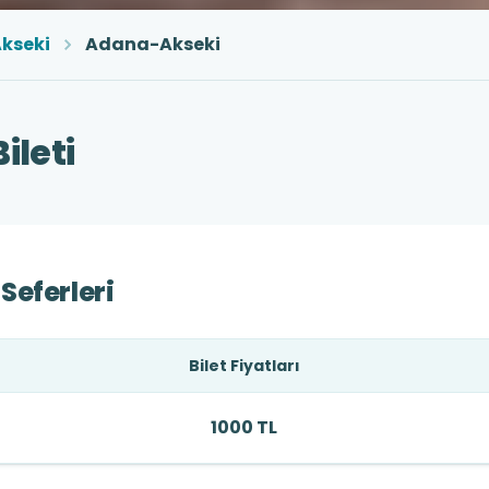
kseki
Adana-Akseki
ileti
Seferleri
Bilet Fiyatları
1000 TL