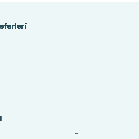
eferleri
a
—