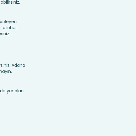
bilirsiniz.
zenleyen
lı otobüs
riniz
irsiniz. Adana
mayın.
de yer alan