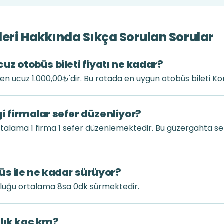
eri Hakkında Sıkça Sorulan Sorular
uz otobüs bileti fiyatı ne kadar?
ı en ucuz 1.000,00₺'dir. Bu rotada en uygun otobüs bileti K
i firmalar sefer düzenliyor?
talama 1 firma 1 sefer düzenlemektedir. Bu güzergahta se
üs ile ne kadar sürüyor?
uluğu ortalama 8sa 0dk sürmektedir.
klık kaç km?