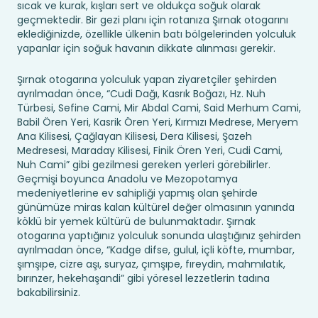
sıcak ve kurak, kışları sert ve oldukça soğuk olarak
geçmektedir. Bir gezi planı için rotanıza Şırnak otogarını
eklediğinizde, özellikle ülkenin batı bölgelerinden yolculuk
yapanlar için soğuk havanın dikkate alınması gerekir.
Şırnak otogarına yolculuk yapan ziyaretçiler şehirden
ayrılmadan önce, “Cudi Dağı, Kasrık Boğazı, Hz. Nuh
Türbesi, Sefine Cami, Mir Abdal Cami, Said Merhum Cami,
Babil Ören Yeri, Kasrik Ören Yeri, Kırmızı Medrese, Meryem
Ana Kilisesi, Çağlayan Kilisesi, Dera Kilisesi, Şazeh
Medresesi, Maraday Kilisesi, Finik Ören Yeri, Cudi Cami,
Nuh Cami” gibi gezilmesi gereken yerleri görebilirler.
Geçmişi boyunca Anadolu ve Mezopotamya
medeniyetlerine ev sahipliği yapmış olan şehirde
günümüze miras kalan kültürel değer olmasının yanında
köklü bir yemek kültürü de bulunmaktadır. Şırnak
otogarına yaptığınız yolculuk sonunda ulaştığınız şehirden
ayrılmadan önce, “Kadge difse, gulul, içli köfte, mumbar,
şımşıpe, cizre aşı, suryaz, çımşıpe, fıreydin, mahmılatık,
bırınzer, hekehaşandi” gibi yöresel lezzetlerin tadına
bakabilirsiniz.