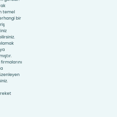
rak
in temel
erhangi bir
riş
iniz
irsiniz.
rşılamak
şya
ıştır.
firmalarını
da
düzenleyen
iniz.
areket