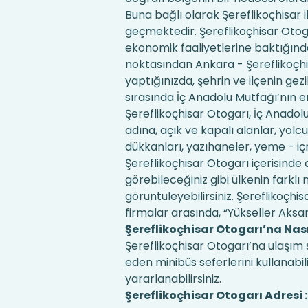
Buna bağlı olarak Şereflikoçhisar ilç
geçmektedir. Şereflikoçhisar Otoga
ekonomik faaliyetlerine baktığından
noktasından Ankara - Şereflikoçhis
yaptığınızda, şehrin ve ilçenin ge
sırasında İç Anadolu Mutfağı’nın en
Şereflikoçhisar Otogarı, İç Anadolu
adına, açık ve kapalı alanlar, yol
dükkanları, yazıhaneler, yeme - i
Şereflikoçhisar Otogarı içerisinde
görebileceğiniz gibi ülkenin farkl
görüntüleyebilirsiniz. Şereflikoçhi
firmalar arasında, “Yükseller Aksara
Şereflikoçhisar Otogarı’na Nas
Şereflikoçhisar Otogarı’na ulaşım
eden minibüs seferlerini kullanabil
yararlanabilirsiniz.
Şereflikoçhisar Otogarı Adresi :