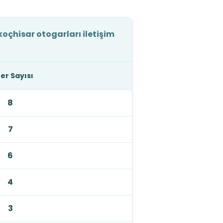
koçhisar otogarları iletişim
er Sayısı
8
7
6
4
3