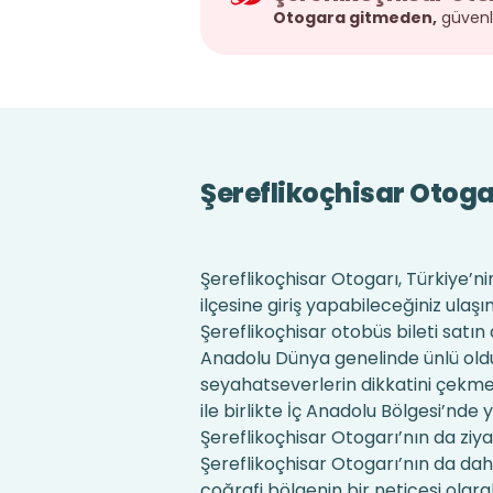
Otogara gitmeden,
güvenli
Şereflikoçhisar Otog
Şereflikoçhisar Otogarı, Türkiye’ni
ilçesine giriş yapabileceğiniz ulaş
Şereflikoçhisar otobüs bileti satın
Anadolu Dünya genelinde ünlü olduğ
seyahatseverlerin dikkatini çekme
ile birlikte İç Anadolu Bölgesi’nde 
Şereflikoçhisar Otogarı’nın da ziya
Şereflikoçhisar Otogarı’nın da dah
coğrafi bölgenin bir neticesi olarak 