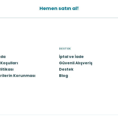
Hemen satın al!
DESTEK
zda
İptal ve İade
Koşulları
Güvenli Alışveriş
olitikası
Destek
erilerin Korunması
Blog