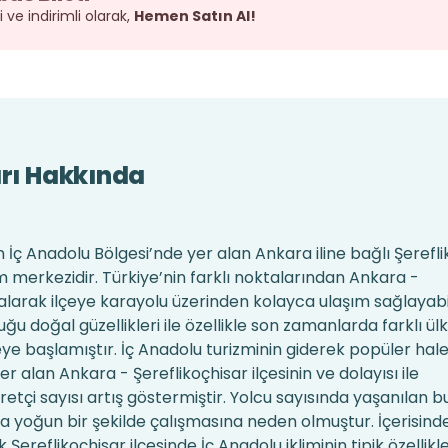
 ve indirimli olarak,
Hemen Satın Al!
arı Hakkında
n İç Anadolu Bölgesi’nde yer alan Ankara iline bağlı Şerefl
ım merkezidir. Türkiye’nin farklı noktalarından Ankara -
 alarak ilçeye karayolu üzerinden kolayca ulaşım sağlayabili
u doğal güzellikleri ile özellikle son zamanlarda farklı ül
ye başlamıştır. İç Anadolu turizminin giderek popüler hal
yer alan Ankara - Şereflikoçhisar ilçesinin ve dolayısı ile
retçi sayısı artış göstermiştir. Yolcu sayısında yaşanılan bu
a yoğun bir şekilde çalışmasına neden olmuştur. İçerisinde
Şereflikoçhisar ilçesinde İç Anadolu ikliminin tipik özellikle