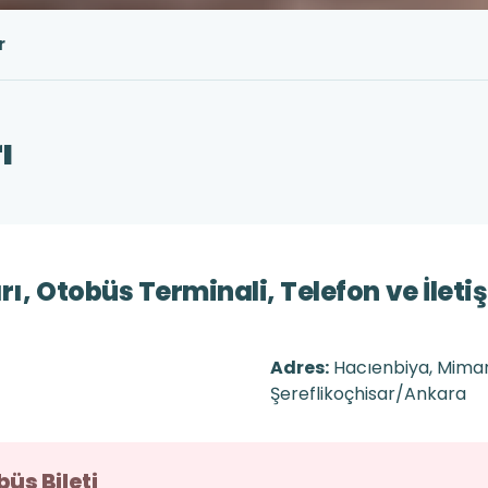
r
ı
ı, Otobüs Terminali, Telefon ve İletişi
Adres:
Hacıenbiya, Mimar
Şereflikoçhisar/Ankara
üs Bileti