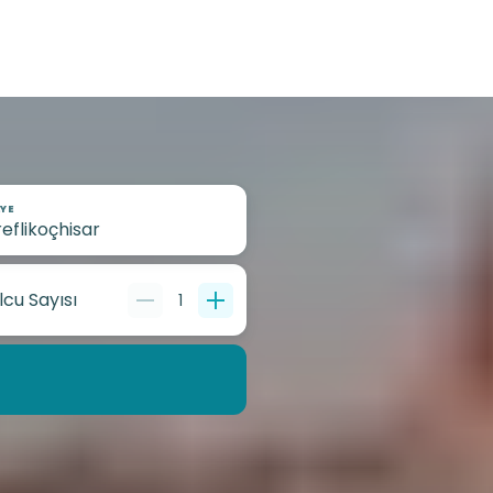
YE
lcu Sayısı
1