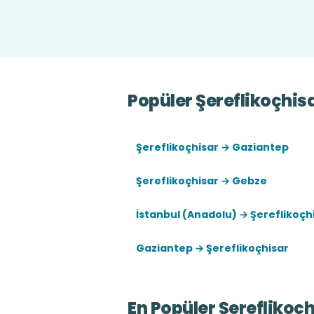
Popüler Şereflikoçhis
Şereflikoçhisar → Gaziantep
Şereflikoçhisar → Gebze
İstanbul (Anadolu) → Şereflikoçh
Gaziantep → Şereflikoçhisar
En Popüler Şereflikoç