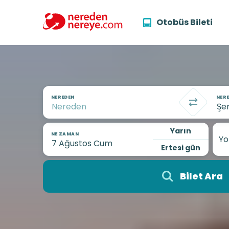
Otobüs Bileti
NEREDEN
NERE
Yarın
NE ZAMAN
Yo
Ertesi gün
Bilet Ara