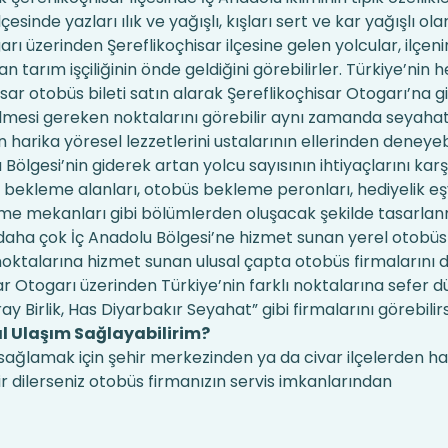
esinde yazları ılık ve yağışlı, kışları sert ve kar yağışlı ola
rı üzerinden Şereflikoçhisar ilçesine gelen yolcular, ilçen
 tarım işçiliğinin önde geldiğini görebilirler. Türkiye’nin h
ar otobüs bileti satın alarak Şereflikoçhisar Otogarı’na gi
zilmesi gereken noktalarını görebilir aynı zamanda seyahat
 harika yöresel lezzetlerini ustalarının ellerinden deneyebil
 Bölgesi’nin giderek artan yolcu sayısının ihtiyaçlarını ka
cu bekleme alanları, otobüs bekleme peronları, hediyelik e
çme mekanları gibi bölümlerden oluşacak şekilde tasarlanm
 daha çok İç Anadolu Bölgesi’ne hizmet sunan yerel otobüs 
ı noktalarına hizmet sunan ulusal çapta otobüs firmalarını 
sar Otogarı üzerinden Türkiye’nin farklı noktalarına sefer 
y Birlik, Has Diyarbakır Seyahat” gibi firmalarını görebilirs
ıl Ulaşım Sağlayabilirim?
 sağlamak için şehir merkezinden ya da civar ilçelerden h
ir dilerseniz otobüs firmanızın servis imkanlarından