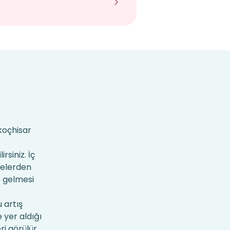
ikoçhisar
rsiniz. İç
kelerden
e gelmesi
 artış
 yer aldığı
ri görülür.