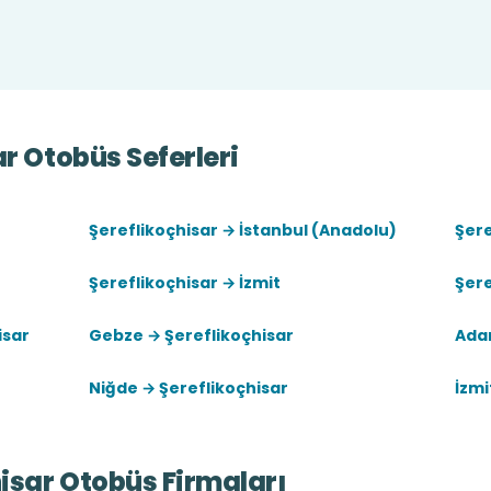
ar Otobüs Seferleri
Şereflikoçhisar → İstanbul (Anadolu)
Şere
Şereflikoçhisar → İzmit
Şere
isar
Gebze → Şereflikoçhisar
Adan
Niğde → Şereflikoçhisar
İzmi
hisar Otobüs Firmaları