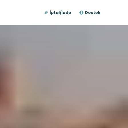
İptal/İade
Destek