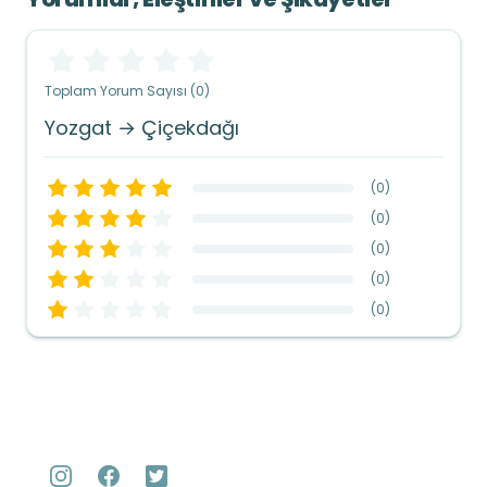
Toplam Yorum Sayısı (0)
Yozgat → Çiçekdağı
(
0
)
(
0
)
(
0
)
(
0
)
(
0
)