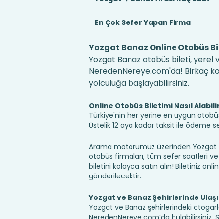
En Çok Sefer Yapan Firma
Yozgat Banaz Online Otobüs Bil
Yozgat Banaz otobüs bileti, yerel v
NeredenNereye.com'da! Birkaç kolay
yolculuğa başlayabilirsiniz.
Online Otobüs Biletimi Nasıl Alabili
Türkiye'nin her yerine en uygun otobüs b
Üstelik 12 aya kadar taksit ile ödeme 
Arama motorumuz üzerinden Yozgat Ba
otobüs firmaları, tüm sefer saatleri ve 
biletini kolayca satın alın! Biletiniz onl
gönderilecektir.
Yozgat ve Banaz Şehirlerinde Ulaş
Yozgat ve Banaz şehirlerindeki otogarla
NeredenNereye.com’da bulabilirsiniz. Şehir