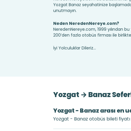
Yozgat Banaz seyahatinize başlamadan
unutmayın.
Neden NeredenNereye.com?
NeredenNereye.com, 1999 yılından bu 
200’den fazla otobüs firması ile birlik
İyi Yolculuklar Dileriz...
Yozgat → Banaz Seferl
Yozgat - Banaz arası en uc
Yozgat - Banaz otobüs bileti fiyat