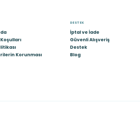
DESTEK
zda
İptal ve İade
Koşulları
Güvenli Alışveriş
olitikası
Destek
erilerin Korunması
Blog