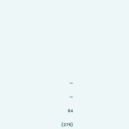
a
—
—
64
(276)