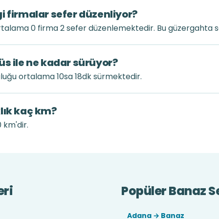
i firmalar sefer düzenliyor?
talama 0 firma 2 sefer düzenlemektedir. Bu güzergahta se
üs ile ne kadar sürüyor?
luğu ortalama 10sa 18dk sürmektedir.
lık kaç km?
 km'dir.
eri
Popüler Banaz Se
Adana → Banaz