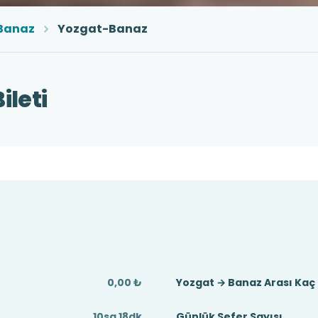
Banaz
Yozgat-Banaz
ileti
0,00 ₺
Yozgat → Banaz Arası Kaç
10sa 18dk
Günlük Sefer Sayısı