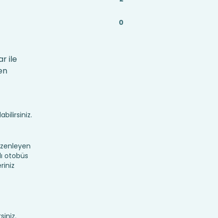
0
r ile
en
bilirsiniz.
üzenleyen
lı otobüs
riniz
siniz.