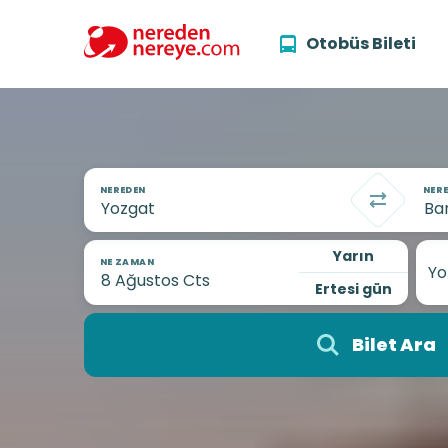
Otobüs Bileti
NEREDEN
NERE
Yarın
NE ZAMAN
Yo
Ertesi gün
Bilet Ara