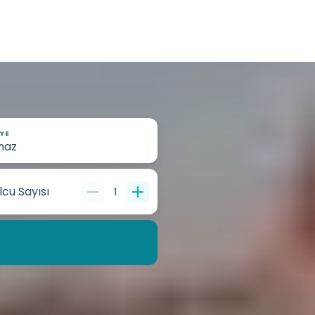
YE
lcu Sayısı
1