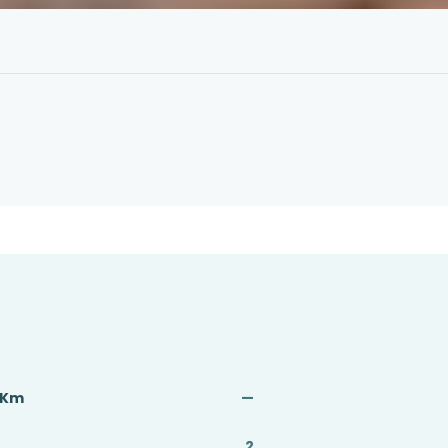
 Km
—
2