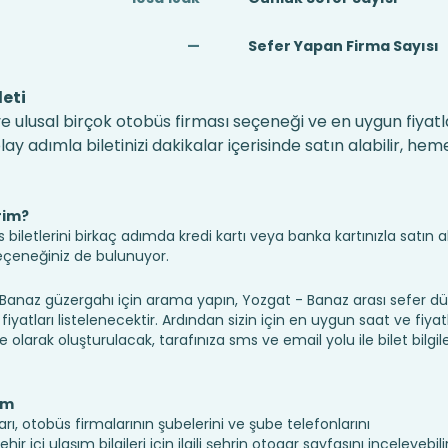
—
Sefer Yapan Firma Sayısı
eti
e ulusal birçok otobüs firması seçeneği ve en uygun fiyatla
 adımla biletinizi dakikalar içerisinde satın alabilir, hem
rim?
iletlerini birkaç adımda kredi kartı veya banka kartınızla satın ala
seçeneğiniz de bulunuyor.
naz güzergahı için arama yapın, Yozgat - Banaz arası sefer d
fiyatları listelenecektir. Ardından sizin için en uygun saat ve fiyat
ine olarak oluşturulacak, tarafınıza sms ve email yolu ile bilet bilgile
ım
rı, otobüs firmalarının şubelerini ve şube telefonlarını
 içi ulaşım bilgileri için ilgili şehrin otogar sayfasını inceleyebilir