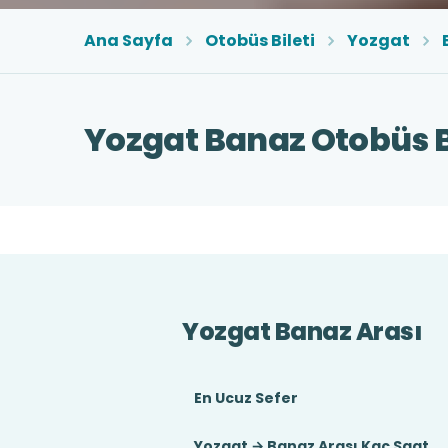
Ana Sayfa
Otobüs Bileti
Yozgat
Yozgat Banaz Otobüs B
Yozgat Banaz Arası
En Ucuz Sefer
Yozgat → Banaz Arası Kaç Saat