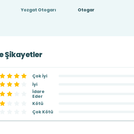
Yozgat Otogarı
Otogar
ve Şikayetler
Çok İyi
İyi
İdare
Eder
Kötü
Çok Kötü