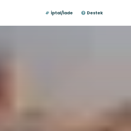
İptal/İade
Destek