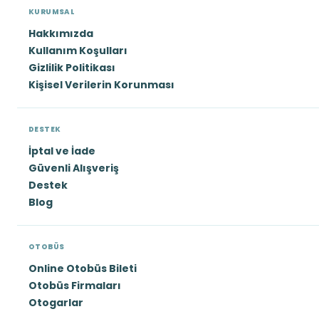
KURUMSAL
Hakkımızda
Kullanım Koşulları
Gizlilik Politikası
Kişisel Verilerin Korunması
DESTEK
İptal ve İade
Güvenli Alışveriş
Destek
Blog
OTOBÜS
Online Otobüs Bileti
Otobüs Firmaları
Otogarlar