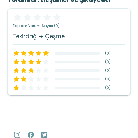
Toplam Yorum Sayısı (0)
Tekirdağ → Çeşme
(
0
)
(
0
)
(
0
)
(
0
)
(
0
)