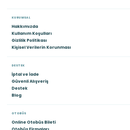
KURUMSAL
Hakkımızda
Kullanım Koşulları
Gizlilik Politikası
Kişisel Verilerin Korunması
DESTEK
İptal ve İade
Güvenli Alışveriş
Destek
Blog
OTOBÜS
Online Otobüs Bileti
Otobüs Firmaları