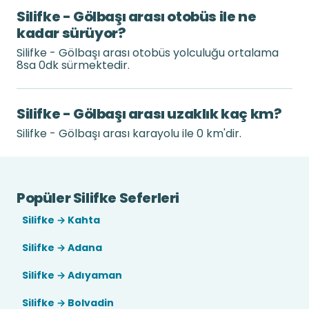
Silifke - Gölbaşı arası otobüs ile ne
kadar sürüyor?
Silifke - Gölbaşı arası otobüs yolculuğu ortalama
8sa 0dk sürmektedir.
Silifke - Gölbaşı arası uzaklık kaç km?
Silifke - Gölbaşı arası karayolu ile 0 km'dir.
Popüler Silifke Seferleri
Silifke → Kahta
Silifke → Adana
Silifke → Adıyaman
Silifke → Bolvadin