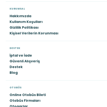
KURUMSAL
Hakkımızda
Kullanım Koşulları
Gizlilik Politikası
Kişisel Verilerin Korunması
DESTEK
İptal ve İade
Güvenli Alışveriş
Destek
Blog
OTOBÜS
Online Otobüs Bileti
Otobüs Firmaları
Otogarlar