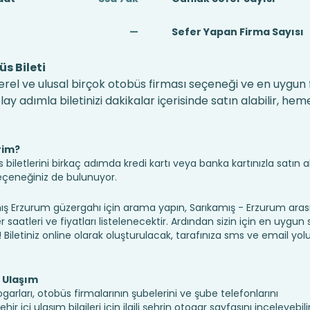
—
Sefer Yapan Firma Sayısı
s Bileti
rel ve ulusal birçok otobüs firması seçeneği ve en uygun fi
 adımla biletinizi dakikalar içerisinde satın alabilir, hem
rim?
iletlerini birkaç adımda kredi kartı veya banka kartınızla satın ala
seçeneğiniz de bulunuyor.
Erzurum güzergahı için arama yapın, Sarıkamış - Erzurum arası
saatleri ve fiyatları listelenecektir. Ardından sizin için en uygun
n! Biletiniz online olarak oluşturulacak, tarafınıza sms ve email yolu 
 Ulaşım
garları, otobüs firmalarının şubelerini ve şube telefonlarını
 içi ulaşım bilgileri için ilgili şehrin otogar sayfasını inceleyebilir