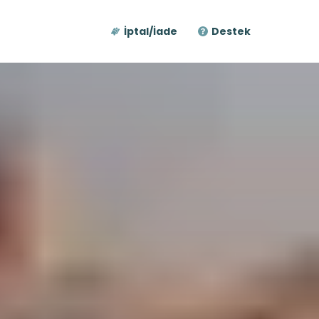
İptal/İade
Destek