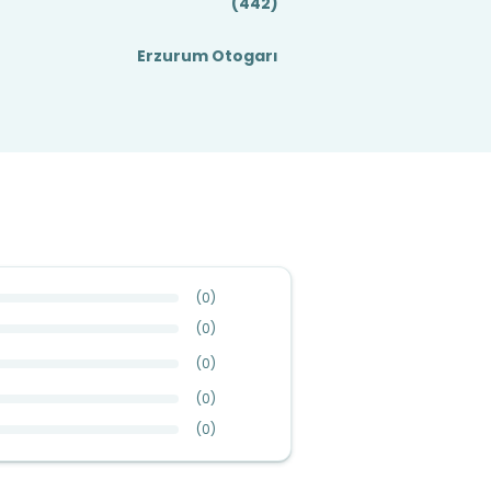
(442)
Erzurum Otogarı
(
0
)
(
0
)
(
0
)
(
0
)
(
0
)