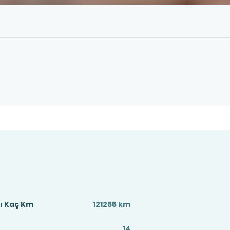
ı Kaç Km
121255 km
14