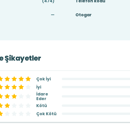
(474)
Telefon kodu
—
Otogar
ve Şikayetler
Çok İyi
İyi
İdare
Eder
Kötü
Çok Kötü