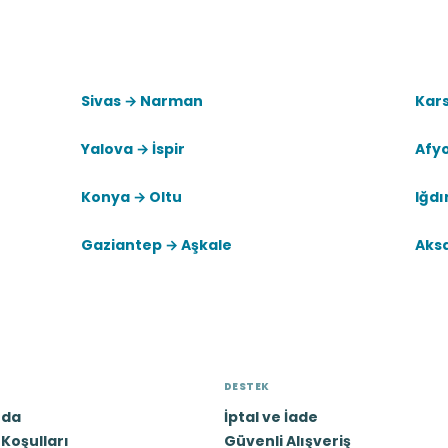
Sivas → Narman
Kars
Yalova → İspir
Afy
Konya → Oltu
Iğdı
Gaziantep → Aşkale
Aks
DESTEK
zda
İptal ve İade
Koşulları
Güvenli Alışveriş