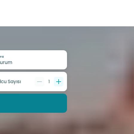
YE
lcu Sayısı
1