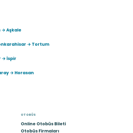
 → Aşkale
onkarahisar → Tortum
r → İspir
aray → Horasan
OTOBÜS
Online Otobüs Bileti
Otobüs Firmaları