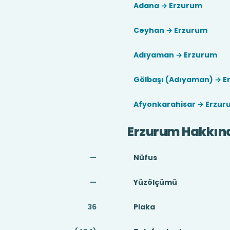
Adana → Erzurum
Ceyhan → Erzurum
Adıyaman → Erzurum
Gölbaşı (Adıyaman) → E
Afyonkarahisar → Erzur
Erzurum Hakkın
—
Nüfus
—
Yüzölçümü
36
Plaka