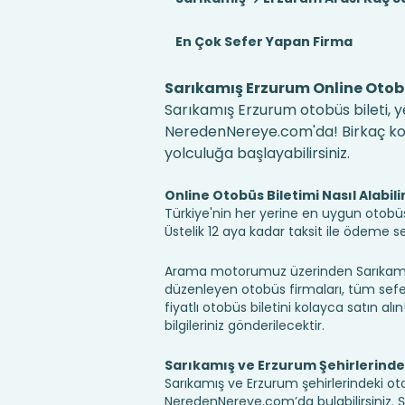
En Çok Sefer Yapan Firma
Sarıkamış Erzurum Online Otobü
Sarıkamış Erzurum otobüs bileti, ye
NeredenNereye.com'da! Birkaç kolay
yolculuğa başlayabilirsiniz.
Online Otobüs Biletimi Nasıl Alabili
Türkiye'nin her yerine en uygun otobüs b
Üstelik 12 aya kadar taksit ile ödeme 
Arama motorumuz üzerinden Sarıkamış 
düzenleyen otobüs firmaları, tüm sefer 
fiyatlı otobüs biletini kolayca satın alı
bilgileriniz gönderilecektir.
Sarıkamış ve Erzurum Şehirlerinde
Sarıkamış ve Erzurum şehirlerindeki oto
NeredenNereye.com’da bulabilirsiniz. Şehir