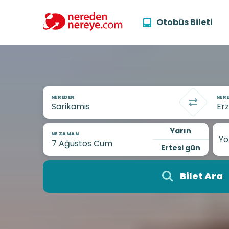
Otobüs Bileti
NEREDEN
NERE
Yarın
NE ZAMAN
Yo
Ertesi gün
Bilet Ara