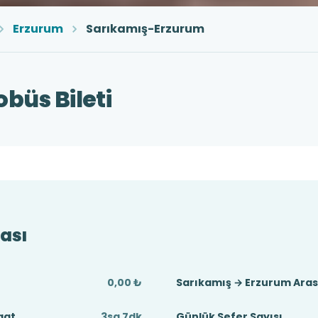
Erzurum
Sarıkamış-Erzurum
büs Bileti
ası
0,00 ₺
Sarıkamış → Erzurum Aras
aat
3sa 7dk
Günlük Sefer Sayısı