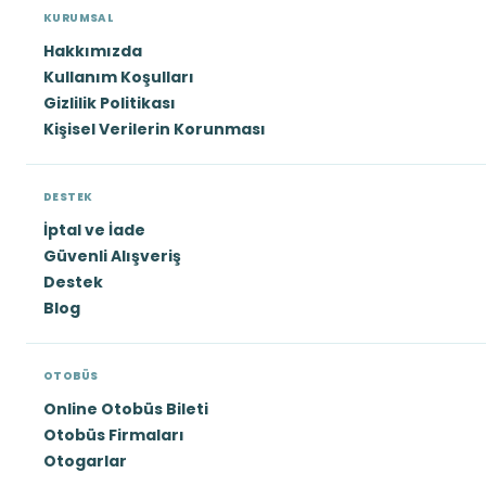
KURUMSAL
Hakkımızda
Kullanım Koşulları
Gizlilik Politikası
Kişisel Verilerin Korunması
DESTEK
İptal ve İade
Güvenli Alışveriş
Destek
Blog
OTOBÜS
Online Otobüs Bileti
Otobüs Firmaları
Otogarlar