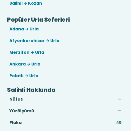
Salihli → Kozan
Popüler Urla Seferleri
Adana → Urla
Afyonkarahisar → Urla
Merzifon → Urla
Ankara → Urla
Polatlı → Urla
Salihli Hakkında
Nüfus
—
Yüzölçümü
—
Plaka
45