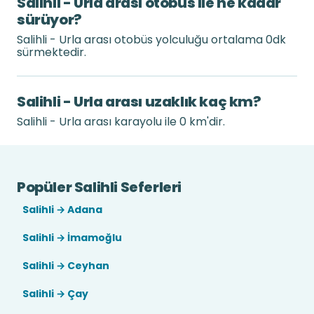
Salihli - Urla arası otobüs ile ne kadar
sürüyor?
Salihli - Urla arası otobüs yolculuğu ortalama 0dk
sürmektedir.
Salihli - Urla arası uzaklık kaç km?
Salihli - Urla arası karayolu ile 0 km'dir.
Popüler Salihli Seferleri
Salihli → Adana
Salihli → İmamoğlu
Salihli → Ceyhan
Salihli → Çay