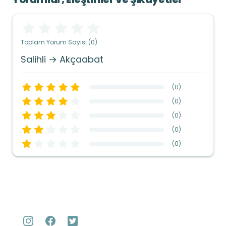
Toplam Yorum Sayısı (0)
Salihli → Akçaabat
(
0
)
(
0
)
(
0
)
(
0
)
(
0
)