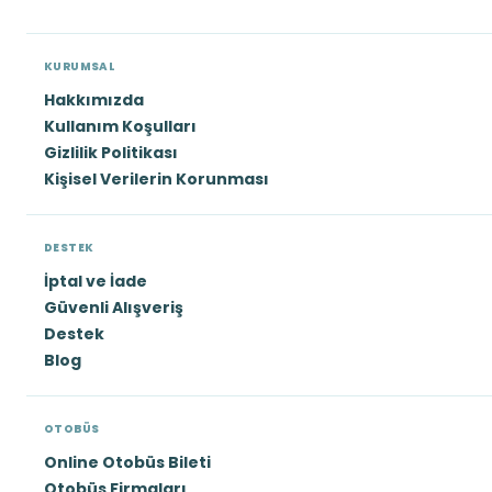
KURUMSAL
Hakkımızda
Kullanım Koşulları
Gizlilik Politikası
Kişisel Verilerin Korunması
DESTEK
İptal ve İade
Güvenli Alışveriş
Destek
Blog
OTOBÜS
Online Otobüs Bileti
Otobüs Firmaları