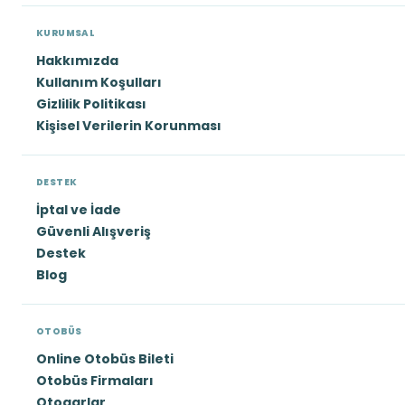
KURUMSAL
Hakkımızda
Kullanım Koşulları
Gizlilik Politikası
Kişisel Verilerin Korunması
DESTEK
İptal ve İade
Güvenli Alışveriş
Destek
Blog
OTOBÜS
Online Otobüs Bileti
Otobüs Firmaları
Otogarlar