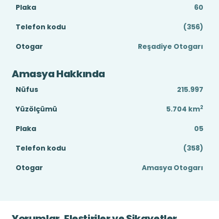
Plaka
60
Telefon kodu
(356)
Otogar
Reşadiye Otogarı
Amasya Hakkında
Nüfus
215.997
2
Yüzölçümü
5.704
km
Plaka
05
Telefon kodu
(358)
Otogar
Amasya Otogarı
Yorumlar, Eleştiriler ve Şikayetler