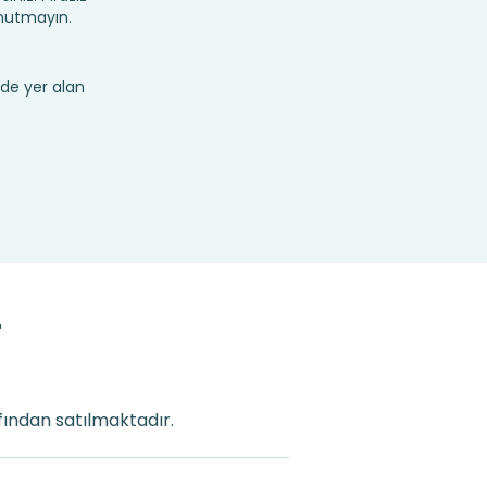
unutmayın.
de yer alan
r
afından satılmaktadır.