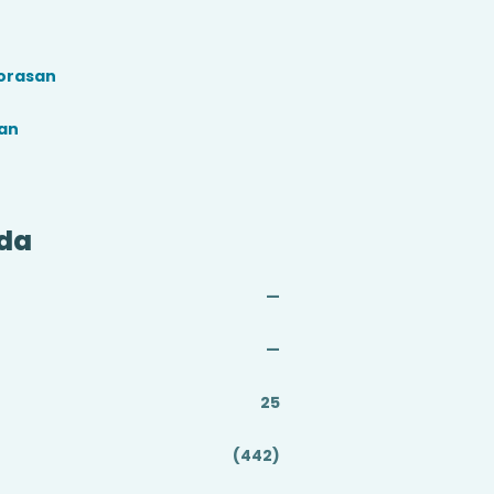
orasan
an
da
—
—
25
(442)