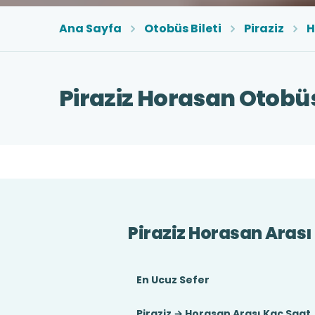
Ana Sayfa
Otobüs Bileti
Piraziz
H
Piraziz Horasan Otobüs
Piraziz Horasan Arası
En Ucuz Sefer
Piraziz → Horasan Arası Kaç Saat