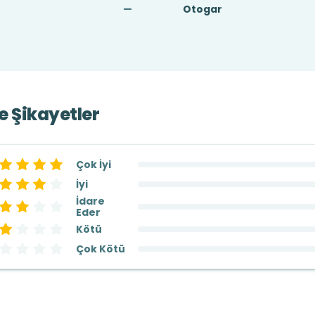
—
Otogar
ve Şikayetler
Çok İyi
İyi
İdare
Eder
Kötü
Çok Kötü