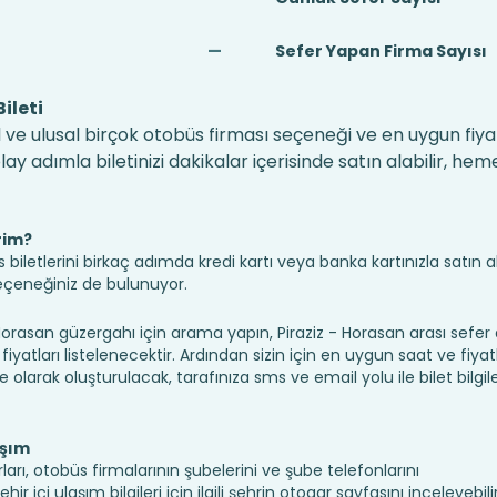
—
Sefer Yapan Firma Sayısı
ileti
l ve ulusal birçok otobüs firması seçeneği ve en uygun fiyat
 adımla biletinizi dakikalar içerisinde satın alabilir, hem
rim?
iletlerini birkaç adımda kredi kartı veya banka kartınızla satın ala
seçeneğiniz de bulunuyor.
rasan güzergahı için arama yapın, Piraziz - Horasan arası sefer
fiyatları listelenecektir. Ardından sizin için en uygun saat ve fiyat
ine olarak oluşturulacak, tarafınıza sms ve email yolu ile bilet bilgile
aşım
ları, otobüs firmalarının şubelerini ve şube telefonlarını
 içi ulaşım bilgileri için ilgili şehrin otogar sayfasını inceleyebilirs