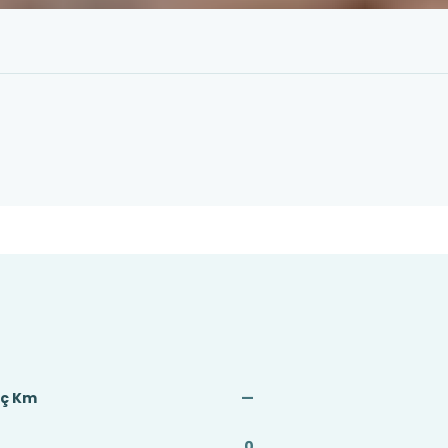
aç Km
—
0