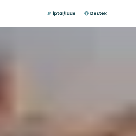
İptal/İade
Destek