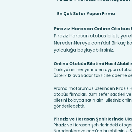
En Çok Sefer Yapan Firma
Piraziz Horasan Online Otobüs B
Piraziz Horasan otobüs bileti, yere
NeredenNereye.com'da! Birkaç kolay
yolculuğa başlayabilirsiniz.
Online Otobüs Biletimi Nasıl Alabili
Türkiye'nin her yerine en uygun otobüs b
Üstelik 12 aya kadar taksit ile ödeme 
Arama motorumuz üzerinden Piraziz Ho
otobüs firmaları, tüm sefer saatleri ve 
biletini kolayca satın alın! Biletiniz onl
gönderilecektir.
Piraziz ve Horasan Şehirlerinde Ul
Piraziz ve Horasan şehirlerindeki otogar
NeredenNereye.com’da bulabilirsiniz. Şehir