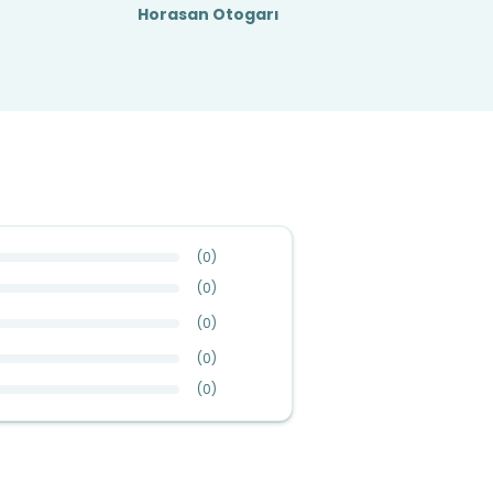
Horasan Otogarı
(
0
)
(
0
)
(
0
)
(
0
)
(
0
)