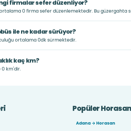
ngi firmalar sefer düzenliyor?
 ortalama 0 firma sefer düzenlemektedir. Bu güzergahta s
obüs ile ne kadar sürüyor?
lculuğu ortalama 0dk sürmektedir.
zaklık kaç km?
 0 km'dir.
ri
Popüler Horasan 
Adana → Horasan