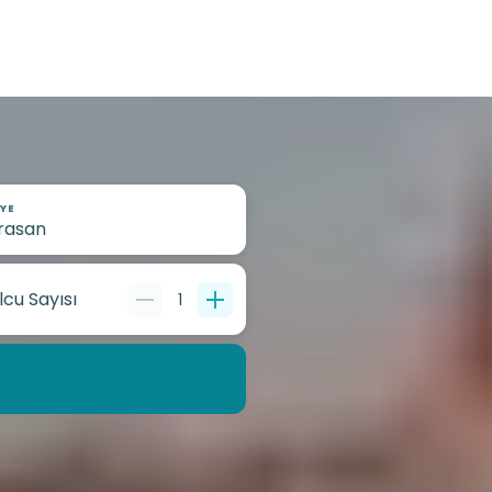
YE
lcu Sayısı
1