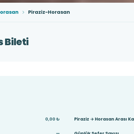
orasan
Piraziz-Horasan
 Bileti
0,00 ₺
Piraziz → Horasan Arası K
—
Günlük Sefer Sayısı