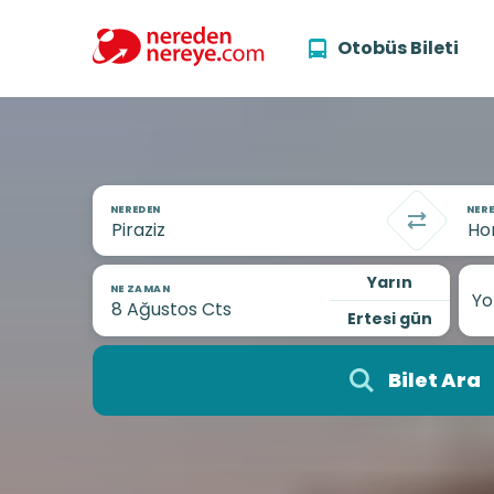
Otobüs Bileti
NEREDEN
NERE
Yarın
NE ZAMAN
Yo
Ertesi gün
Bilet Ara