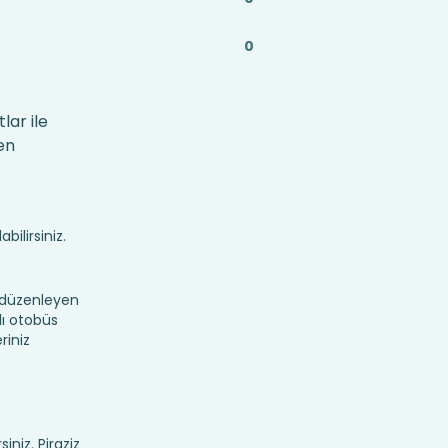
0
lar ile
en
bilirsiniz.
 düzenleyen
lı otobüs
riniz
iniz. Piraziz