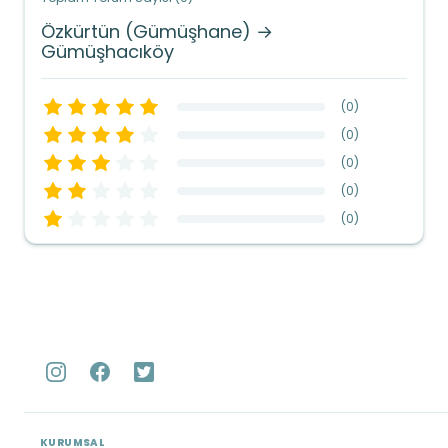
Özkürtün (Gümüşhane) →
Gümüşhacıköy
(
0
)
(
0
)
(
0
)
(
0
)
(
0
)
KURUMSAL