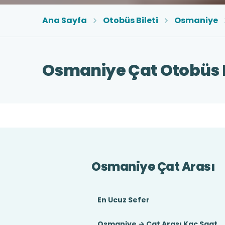
Ana Sayfa
Otobüs Bileti
Osmaniye
Osmaniye Çat Otobüs B
Osmaniye Çat Arası
En Ucuz Sefer
Osmaniye → Çat Arası Kaç Saat