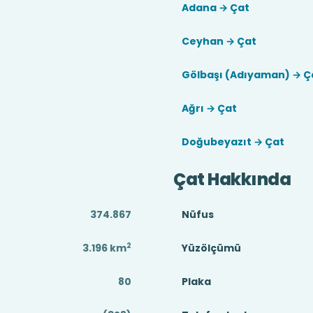
Adana → Çat
Ceyhan → Çat
Gölbaşı (Adıyaman) → Ç
Ağrı → Çat
Doğubeyazıt → Çat
Çat Hakkında
374.867
Nüfus
2
3.196
km
Yüzölçümü
80
Plaka