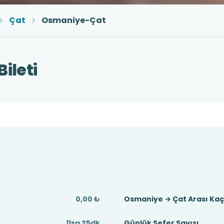
Çat
Osmaniye-Çat
ileti
0,00 ₺
Osmaniye → Çat Arası Ka
11sa 25dk
Günlük Sefer Sayısı