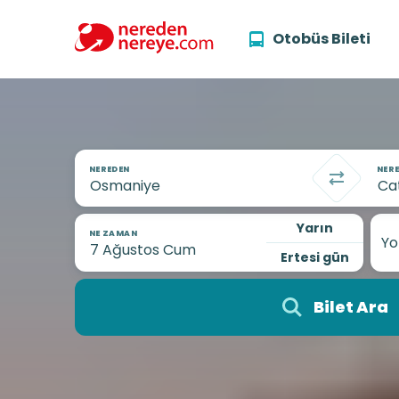
Otobüs Bileti
NEREDEN
NERE
Yarın
NE ZAMAN
Yo
Ertesi gün
Bilet Ara