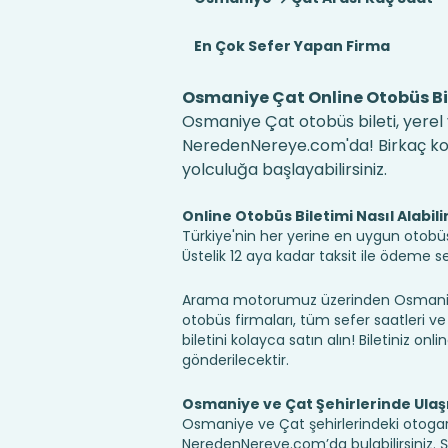
En Çok Sefer Yapan Firma
Osmaniye Çat Online Otobüs Bi
Osmaniye Çat otobüs bileti, yerel 
NeredenNereye.com'da! Birkaç kolay
yolculuğa başlayabilirsiniz.
Online Otobüs Biletimi Nasıl Alabili
Türkiye'nin her yerine en uygun otobüs b
Üstelik 12 aya kadar taksit ile ödeme 
Arama motorumuz üzerinden Osmaniye
otobüs firmaları, tüm sefer saatleri ve 
biletini kolayca satın alın! Biletiniz onl
gönderilecektir.
Osmaniye ve Çat Şehirlerinde Ula
Osmaniye ve Çat şehirlerindeki otogarla
NeredenNereye.com’da bulabilirsiniz. Şehir