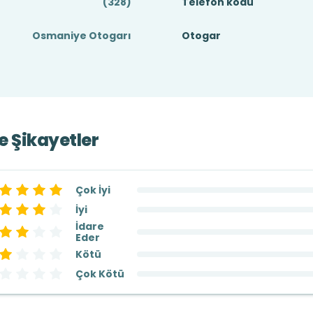
(328)
Telefon kodu
Osmaniye Otogarı
Otogar
ve Şikayetler
Çok İyi
İyi
İdare
Eder
Kötü
Çok Kötü