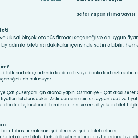
—
Sefer Yapan Firma Sayısı
leti
ve ulusal birçok otobüs firması seçeneği ve en uygun fiyatl
 adımla biletinizi dakikalar içerisinde satın alabilir, hem
rim?
iletlerini birkaç adımda kredi kartı veya banka kartınızla satın ala
seçeneğiniz de bulunuyor.
 Çat güzergahı için arama yapın, Osmaniye - Çat arası sefer
fiyatları listelenecektir. Ardından sizin için en uygun saat ve fiyat
ine olarak oluşturulacak, tarafınıza sms ve email yolu ile bilet bilgile
şım
rı, otobüs firmalarının şubelerini ve şube telefonlarını
 içi ulaşım bilgileri için ilgili şehrin otogar sayfasını inceleyebilir