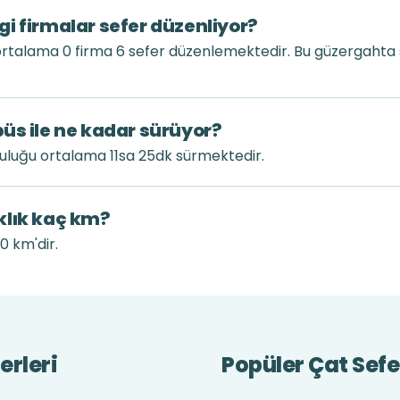
i firmalar sefer düzenliyor?
rtalama 0 firma 6 sefer düzenlemektedir. Bu güzergahta 
üs ile ne kadar sürüyor?
uluğu ortalama 11sa 25dk sürmektedir.
klık kaç km?
0 km'dir.
erleri
Popüler Çat Sefe