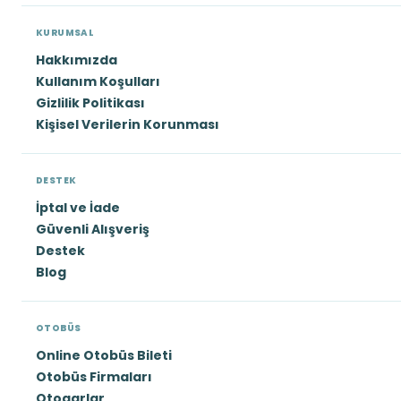
KURUMSAL
Hakkımızda
Kullanım Koşulları
Gizlilik Politikası
Kişisel Verilerin Korunması
DESTEK
İptal ve İade
Güvenli Alışveriş
Destek
Blog
OTOBÜS
Online Otobüs Bileti
Otobüs Firmaları
Otogarlar