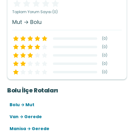
Toplam Yorum Sayısı (0)
Mut → Bolu
(
0
)
(
0
)
(
0
)
(
0
)
(
0
)
Bolu İlçe Rotaları
Bolu → Mut
Van → Gerede
Manisa → Gerede