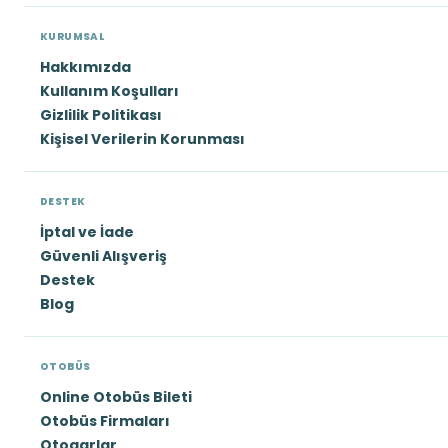
KURUMSAL
Hakkımızda
Kullanım Koşulları
Gizlilik Politikası
Kişisel Verilerin Korunması
DESTEK
İptal ve İade
Güvenli Alışveriş
Destek
Blog
OTOBÜS
Online Otobüs Bileti
Otobüs Firmaları
Otogarlar