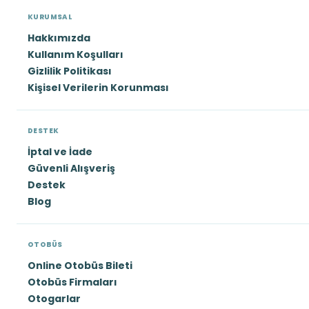
KURUMSAL
Hakkımızda
Kullanım Koşulları
Gizlilik Politikası
Kişisel Verilerin Korunması
DESTEK
İptal ve İade
Güvenli Alışveriş
Destek
Blog
OTOBÜS
Online Otobüs Bileti
Otobüs Firmaları
Otogarlar