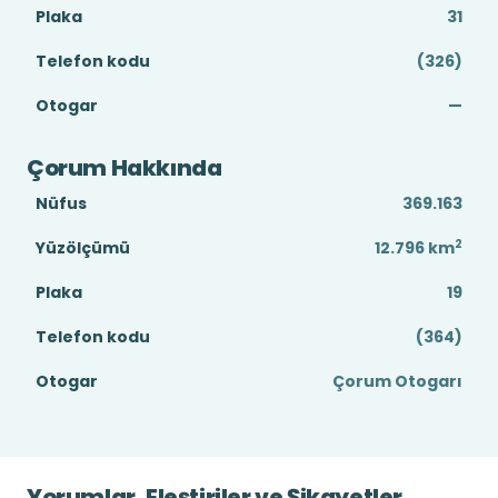
Plaka
31
Telefon kodu
(326)
Otogar
—
Çorum Hakkında
Nüfus
369.163
2
Yüzölçümü
12.796
km
Plaka
19
Telefon kodu
(364)
Otogar
Çorum Otogarı
Yorumlar, Eleştiriler ve Şikayetler