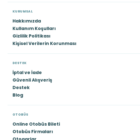
KURUMSAL
Hakkımızda
Kullanım Koşulları
Gizlilik Politikası
Kişisel Verilerin Korunması
DESTEK
İptal ve İade
Güvenli Alışveriş
Destek
Blog
OTOBÜS
Online Otobüs Bileti
Otobüs Firmaları
Otogarlar