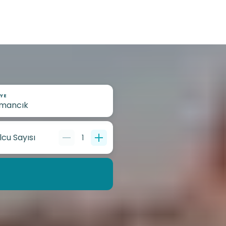
YE
lcu Sayısı
1