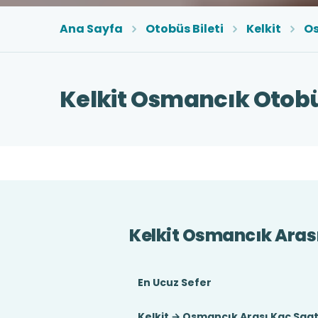
Ana Sayfa
Otobüs Bileti
Kelkit
O
Kelkit Osmancık Otobüs
Kelkit Osmancık Aras
En Ucuz Sefer
Kelkit → Osmancık Arası Kaç Saa