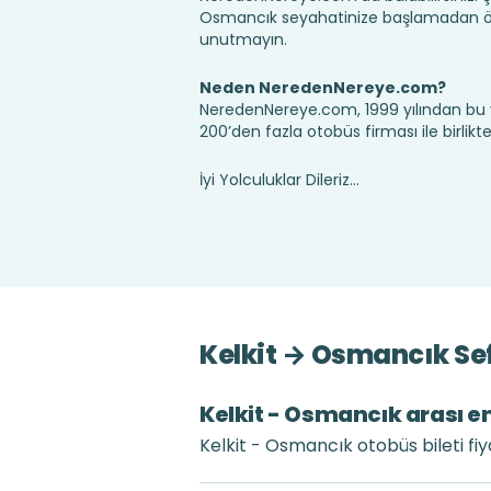
Osmancık seyahatinize başlamadan önc
unutmayın.
Neden NeredenNereye.com?
NeredenNereye.com, 1999 yılından bu 
200’den fazla otobüs firması ile birlik
İyi Yolculuklar Dileriz...
Kelkit → Osmancık Sef
Kelkit - Osmancık arası en
Kelkit - Osmancık otobüs bileti fi