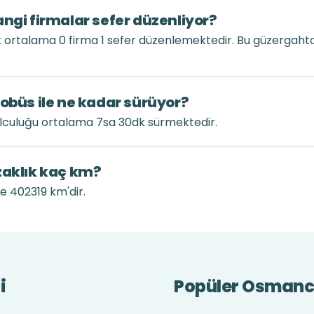
angi firmalar sefer düzenliyor?
k ortalama 0 firma 1 sefer düzenlemektedir. Bu güzergaht
tobüs ile ne kadar sürüyor?
olculuğu ortalama 7sa 30dk sürmektedir.
zaklık kaç km?
le 402319 km'dir.
i
Popüler Osmancı