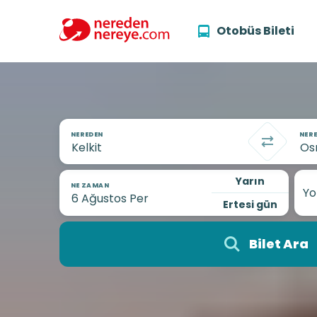
Otobüs Bileti
NEREDEN
NERE
Yarın
NE ZAMAN
Yo
Ertesi gün
Bilet Ara