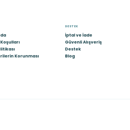
DESTEK
zda
İptal ve İade
Koşulları
Güvenli Alışveriş
olitikası
Destek
erilerin Korunması
Blog