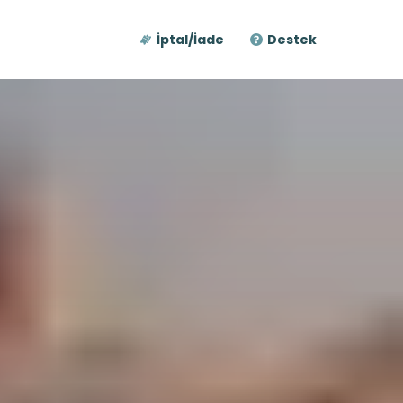
İptal/İade
Destek