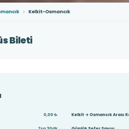
smancık
Kelkit-Osmancık
 Bileti
ı
0,00 ₺
Kelkit → Osmancık Arası 
t
7sa 30dk
Günlük Sefer Sayısı