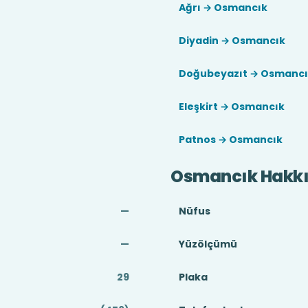
Ağrı → Osmancık
Diyadin → Osmancık
Doğubeyazıt → Osmanc
Eleşkirt → Osmancık
Patnos → Osmancık
Osmancık Hakk
—
Nüfus
—
Yüzölçümü
29
Plaka