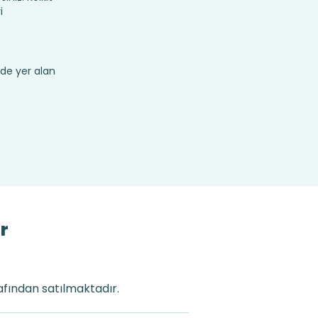
i
de yer alan
r
rafından satılmaktadır.