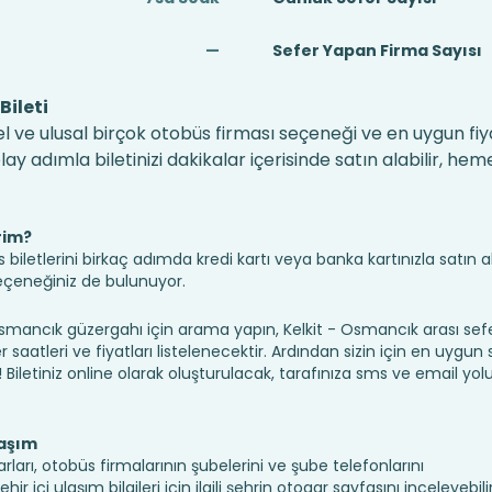
—
Sefer Yapan Firma Sayısı
Bileti
l ve ulusal birçok otobüs firması seçeneği ve en uygun fiya
 adımla biletinizi dakikalar içerisinde satın alabilir, hem
rim?
iletlerini birkaç adımda kredi kartı veya banka kartınızla satın ala
seçeneğiniz de bulunuyor.
ancık güzergahı için arama yapın, Kelkit - Osmancık arası sef
saatleri ve fiyatları listelenecektir. Ardından sizin için en uygun
n! Biletiniz online olarak oluşturulacak, tarafınıza sms ve email yolu 
laşım
rları, otobüs firmalarının şubelerini ve şube telefonlarını
 içi ulaşım bilgileri için ilgili şehrin otogar sayfasını inceleyebilirs