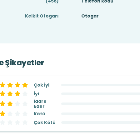
(456)
Telefon kodu
Kelkit Otogarı
Otogar
ve Şikayetler
Çok İyi
İyi
İdare
Eder
Kötü
Çok Kötü