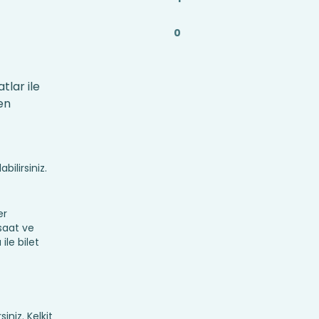
0
tlar ile
en
bilirsiniz.
er
 saat ve
ile bilet
iniz. Kelkit