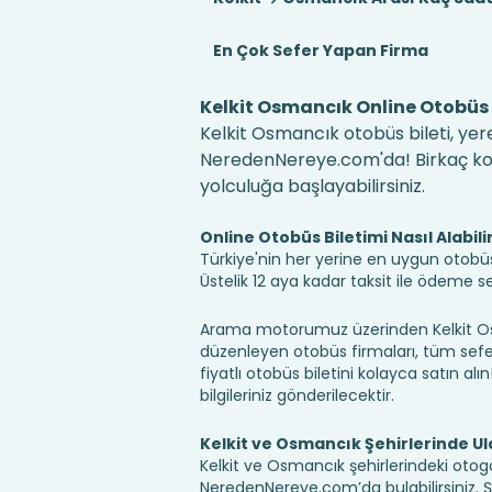
En Çok Sefer Yapan Firma
Kelkit Osmancık Online Otobüs 
Kelkit Osmancık otobüs bileti, yere
NeredenNereye.com'da! Birkaç kolay
yolculuğa başlayabilirsiniz.
Online Otobüs Biletimi Nasıl Alabili
Türkiye'nin her yerine en uygun otobüs b
Üstelik 12 aya kadar taksit ile ödeme 
Arama motorumuz üzerinden Kelkit Osm
düzenleyen otobüs firmaları, tüm sefer 
fiyatlı otobüs biletini kolayca satın alı
bilgileriniz gönderilecektir.
Kelkit ve Osmancık Şehirlerinde U
Kelkit ve Osmancık şehirlerindeki otoga
NeredenNereye.com’da bulabilirsiniz. Şehir