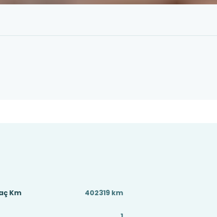
Kaç Km
402319 km
1