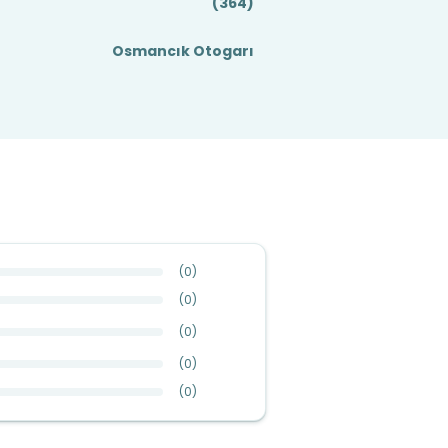
(364)
Osmancık Otogarı
(
0
)
(
0
)
(
0
)
(
0
)
(
0
)