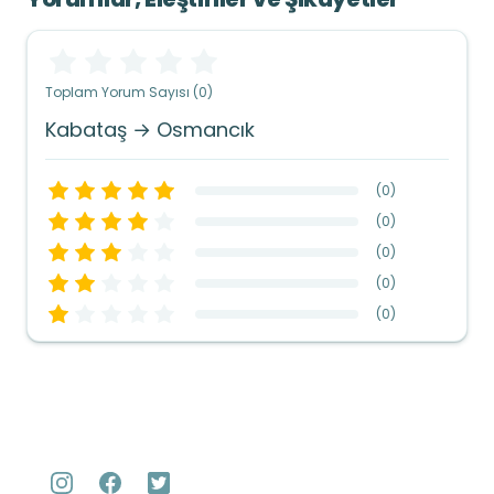
Toplam Yorum Sayısı (0)
Kabataş → Osmancık
(
0
)
(
0
)
(
0
)
(
0
)
(
0
)