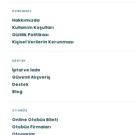
KURUMSAL
Hakkımızda
Kullanım Koşulları
Gizlilik Politikası
Kişisel Verilerin Korunması
DESTEK
İptal ve İade
Güvenli Alışveriş
Destek
Blog
OTOBÜS
Online Otobüs Bileti
Otobüs Firmaları
Otogarlar