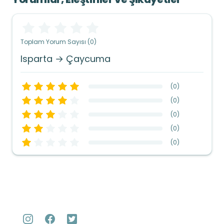
Toplam Yorum Sayısı (0)
Isparta → Çaycuma
(
0
)
(
0
)
(
0
)
(
0
)
(
0
)