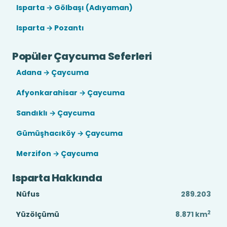
Isparta → Gölbaşı (Adıyaman)
Isparta → Pozantı
Popüler Çaycuma Seferleri
Adana → Çaycuma
Afyonkarahisar → Çaycuma
Sandıklı → Çaycuma
Gümüşhacıköy → Çaycuma
Merzifon → Çaycuma
Isparta Hakkında
Nüfus
289.203
2
Yüzölçümü
8.871
km