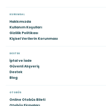
KURUMSAL
Hakkımızda
Kullanım Koşulları
Gizlilik Politikası
Kişisel Verilerin Korunması
DESTEK
İptal ve İade
Güvenli Alışveriş
Destek
Blog
OTOBÜS
Online Otobüs Bileti
Otobüs Firmaları