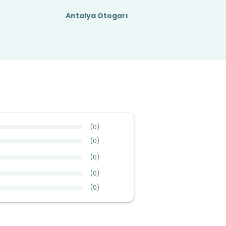
Antalya Otogarı
(
0
)
(
0
)
(
0
)
(
0
)
(
0
)