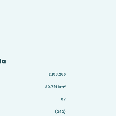
da
2.158.265
2
20.791
km
07
(242)