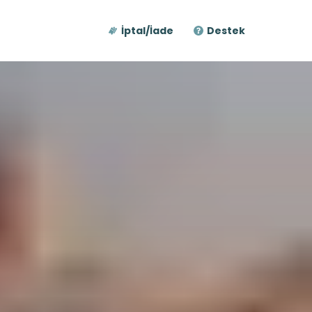
İptal/İade
Destek