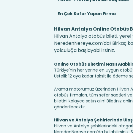
En Çok Sefer Yapan Firma
Hilvan Antalya Online Otobüs Bi
Hilvan Antalya otobüs bileti, yerel
NeredenNereye.com'da! Birkaç kolay
yolculuğa başlayabilirsiniz.
Online Otobüs Biletimi Nasıl Alabili
Türkiye'nin her yerine en uygun otobüs b
Üstelik 12 aya kadar taksit ile ödeme 
Arama motorumuz üzerinden Hilvan Ant
otobüs firmaları, tüm sefer saatleri ve 
biletini kolayca satın alın! Biletiniz onl
gönderilecektir.
Hilvan ve Antalya Şehirlerinde Ula
Hilvan ve Antalya şehirlerindeki otogarl
NeredenNereye.com’da bulabilirsiniz. Şehir