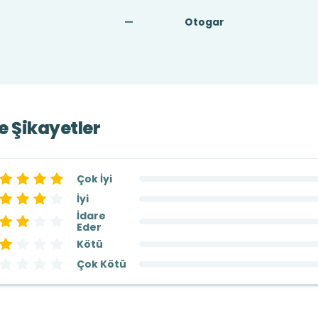
—
Otogar
ve Şikayetler
Çok İyi
İyi
İdare
Eder
Kötü
Çok Kötü