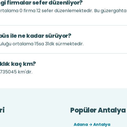
gi firmalar sefer düzenliyor?
ortalama 0 firma 12 sefer düzenlemektedir. Bu güzergaht
büs ile ne kadar sürüyor?
culuğu ortalama 15sa 31dk sürmektedir.
aklık kaç km?
 735045 km'dir.
ri
Popüler Antalya 
Adana → Antalya