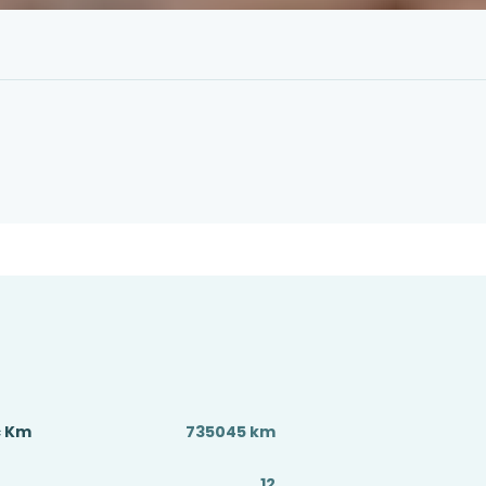
ç Km
735045 km
12