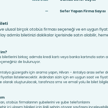
—
Sefer Yapan Firma Sayısı
leti
 ve ulusal birçok otobüs firması seçeneği ve en uygun fiyatl
 adımla biletinizi dakikalar içerisinde satın alabilir, hem
rim?
iletlerini birkaç adımda kredi kartı veya banka kartınızla satın ala
seçeneğiniz de bulunuyor.
alya güzergahı için arama yapın, Hilvan - Antalya arası sefer 
fiyatları listelenecektir. Ardından sizin için en uygun saat ve fiyat
ine olarak oluşturulacak, tarafınıza sms ve email yolu ile bilet bilgile
şım
arı, otobüs firmalarının şubelerini ve şube telefonlarını
 içi ulaşım bilgileri için ilgili şehrin otogar sayfasını inceleyebilir