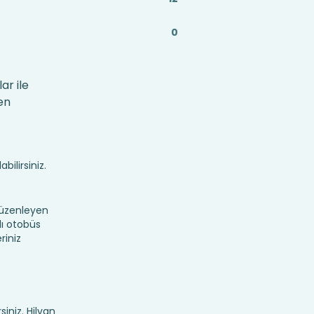
0
ar ile
en
bilirsiniz.
düzenleyen
lı otobüs
riniz
siniz. Hilvan