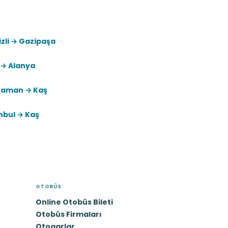
zli → Gazipaşa
 → Alanya
yaman → Kaş
nbul → Kaş
OTOBÜS
Online Otobüs Bileti
Otobüs Firmaları
Otogarlar