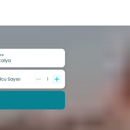
YE
lcu Sayısı
1