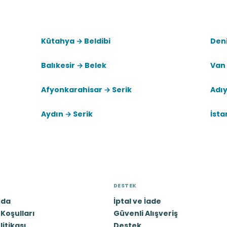
Kütahya → Beldibi
Deni
Balıkesir → Belek
Van
Afyonkarahisar → Serik
Adı
Aydın → Serik
İsta
DESTEK
zda
İptal ve İade
Koşulları
Güvenli Alışveriş
olitikası
Destek