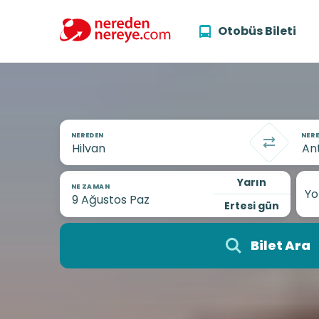
Otobüs Bileti
NEREDEN
NERE
Yarın
NE ZAMAN
Yo
Ertesi gün
Bilet Ara