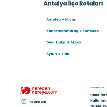
Antalya İlçe Rotaları
Antalya → Hilvan
Kahramanmaraş → Kumluca
Diyarbakır → Akseki
Aydın → Side
KURUMSAL
Hakkımı
Kullanım 
Instagram
Gizlilik P