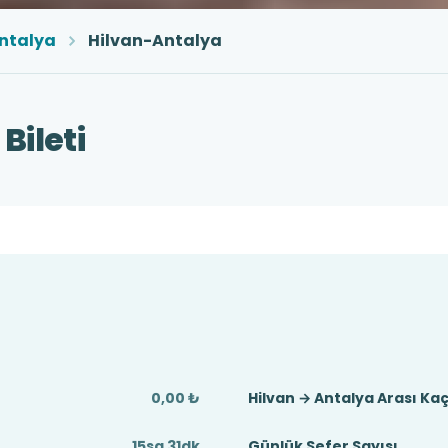
ntalya
Hilvan-Antalya
Bileti
0,00 ₺
Hilvan → Antalya Arası Ka
15sa 31dk
Günlük Sefer Sayısı