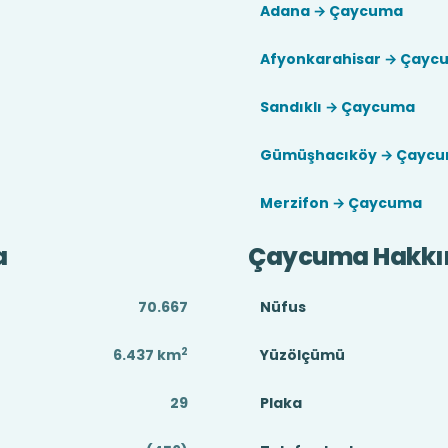
Adana → Çaycuma
Afyonkarahisar → Çayc
Sandıklı → Çaycuma
Gümüşhacıköy → Çayc
Merzifon → Çaycuma
a
Çaycuma Hakkı
70.667
Nüfus
2
6.437
km
Yüzölçümü
29
Plaka