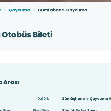
e
Çaycuma
Gümüşhane-Çaycuma
tobüs Bileti
 Arası
0,00 ₺
Gümüşhane → Çaycuma A
ç Saat
19sa 18dk
Günlük Sefer Sayısı