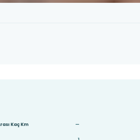
rası Kaç Km
—
1