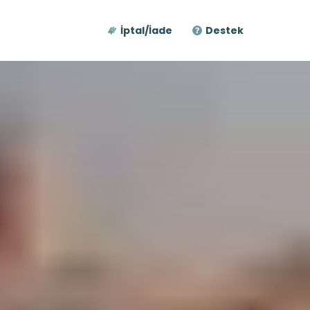
İptal/İade
Destek