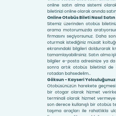
online satın alma sistemi olara
biletinizi online olarak anında satın 
Online Otobüs Bileti Nasıl Satın
Sitemiz üzerinden otobüs biletin
arama motorumuzda aratıyorsunuz
firmasını seçiyorsunuz. Daha so
oturmak istediğiniz müsait kolt
ekranındaki bilgileri doldurarak k
tamamlayabilirsiniz. Satın alma işl
bilgiler e-posta adresinize ya d
sonra artık otobüs biletinizi de
rotadan bahsedelim…
Göksun - Kayseri Yolculuğunuz
Otobüsünüzün harekete geçmesi i
bir otogar olarak hizmet verirk
terminali olarak hizmet vermeye 
son derece kullanışlı bir otobüs 
taşıma araçları ile rahatlıkla ul