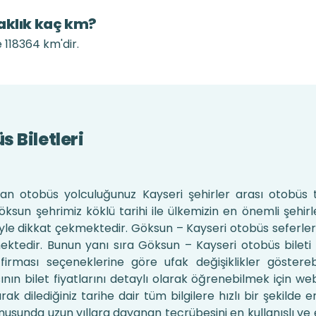
aklık kaç km?
 118364 km'dir.
 Biletleri
n otobüs yolculuğunuz Kayseri şehirler arası otobüs 
sun şehrimiz köklü tarihi ile ülkemizin en önemli şehirle
riyle dikkat çekmektedir. Göksun – Kayseri otobüs seferleri
ktedir. Bunun yanı sıra Göksun – Kayseri otobüs bileti f
 firması seçeneklerine göre ufak değişiklikler göstereb
ının bilet fiyatlarını detaylı olarak öğrenebilmek için w
ilediğiniz tarihe dair tüm bilgilere hızlı bir şekilde eriş
nusunda uzun yıllara dayanan tecrübesini en kullanışlı ve 