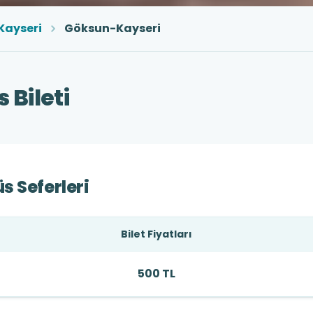
Kayseri
Göksun-Kayseri
Bileti
s Seferleri
Bilet Fiyatları
500 TL