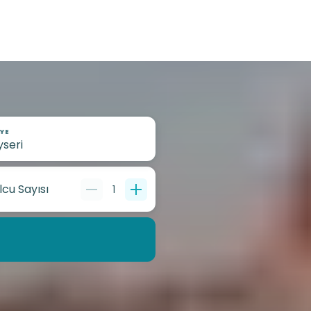
YE
lcu Sayısı
1