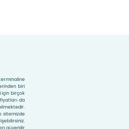
terminaline
rinden biri
 için birçok
iyatları da
ilmektedir.
eb sitemizde
ebilirsiniz.
en güvenilir