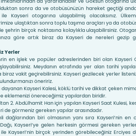
 imkanlarından da yararlanabilir ve Göksun otogarına ulaşa
olduktan sonra da ve otobüsünüzün hareket geçtiği and
ile Kayseri otogarına ulaşabilmiş olacaksınız. Ülkem
hrimize ulaştıktan sonra toplu taşıma araçları ya da otobü
e şehrin birçok noktasına kolaylıkla ulaşabilirsiniz. Otoga
nıza göre artık biraz da Kayseri de nereleri gezip gör
z Yerler
in en işlek ve popüler adreslerinden biri olan Kayseri
yabilirsiniz. Meydanın etrafında yer alan tarihi yapıla
iraz vakit geçirebilirsiniz. Kayseri gezilecek yerler listen
lundurmanızı öneririz.
la dayanan Kayseri Kalesi, köklü tarihi ve dikkat çeken mimar
ize eklemenizi önereceğimiz yapılardan biridir.
Sultan 2. Abdülhamit Han için yapılan Kayseri Saat Kulesi, 
seri de görmeniz gereken yapılar arasındadır.
i dağlarından biri olmasının yanı sıra Kayseri’nin en c
 Dağı, Kayseri’ye gelen herkesin görmesi gereken yerle
ile Kayseri’nin birçok yerinden görebileceğiniz Erciyes 