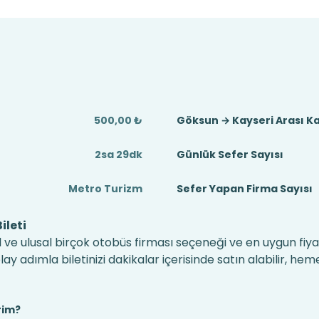
500,00 ₺
Göksun → Kayseri Arası K
2sa 29dk
Günlük Sefer Sayısı
Metro Turizm
Sefer Yapan Firma Sayısı
ileti
 ve ulusal birçok otobüs firması seçeneği ve en uygun fiyat
 adımla biletinizi dakikalar içerisinde satın alabilir, hem
rim?