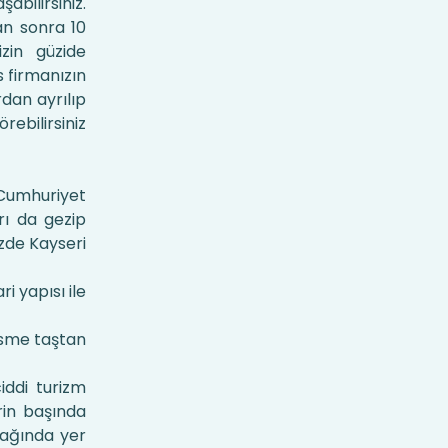
bilirsiniz.
an sonra 10
izin güzide
s firmanızın
rdan ayrılıp
ebilirsiniz
 Cumhuriyet
rı da gezip
izde Kayseri
i yapısı ile
kesme taştan
iddi turizm
rin başında
dağında yer