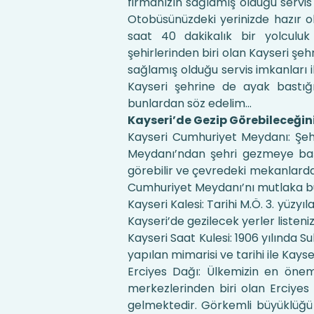
firmanızın sağlamış olduğu servis
Otobüsünüzdeki yerinizde hazır 
saat 40 dakikalık bir yolculuk 
şehirlerinden biri olan Kayseri şe
sağlamış olduğu servis imkanları il
Kayseri şehrine de ayak bastığı
bunlardan söz edelim...
Kayseri’de Gezip Görebileceğini
Kayseri Cumhuriyet Meydanı: Şehr
Meydanı’ndan şehri gezmeye başla
görebilir ve çevredeki mekanlarda b
Cumhuriyet Meydanı’nı mutlaka bu
Kayseri Kalesi: Tarihi M.Ö. 3. yüzyı
Kayseri’de gezilecek yerler listen
Kayseri Saat Kulesi: 1906 yılında 
yapılan mimarisi ve tarihi ile Kay
Erciyes Dağı: Ülkemizin en öneml
merkezlerinden biri olan Erciyes
gelmektedir. Görkemli büyüklüğü 