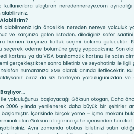
k kullanıcılara ulaştıran neredennereye.com ayrıcalığı
alabilirsiniz.
 Alabilirim?
izi alabilmeniz için öncelikle nereden nereye yolculuk y
 ve karşınıza gelen listeden, dilediğiniz sefer saatin
nra hemen karşınıza koltuk seçimi bölümü gelecektir.
uğu seçerek, ödeme bölümüne geçiş yapacaksınız. Son o
redi kartınız ya da VISA bankamatik kartınız ile satın alm
emi gerçekleştikten sonra biletiniz ve seyahatiniz ile ilgili
a telefon numaranıza SMS olarak anında iletilecektir. 
 aldıysanız biraz da sizi bekleyen yolculuğunuzdan ve 
 Başlıyor…
le yolculuğunuz başlayacağı Göksun otogarı, Daha önc
en 2006 yılında yenilenerek daha büyük bir şehirler a
başlamıştır. İçerisinde birçok yeme – içme mekanı bula
terminali olan Göksun otogarına şehir içerisinden hareket
aşabilirsiniz. Aynı zamanda otobüs biletinizi satın aldığ