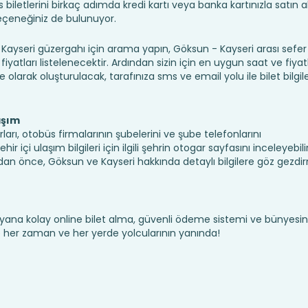
iletlerini birkaç adımda kredi kartı veya banka kartınızla satın ala
seçeneğiniz de bulunuyor.
seri güzergahı için arama yapın, Göksun - Kayseri arası sefe
fiyatları listelenecektir. Ardından sizin için en uygun saat ve fiyat
ine olarak oluşturulacak, tarafınıza sms ve email yolu ile bilet bilgile
aşım
ları, otobüs firmalarının şubelerini ve şube telefonlarını
 içi ulaşım bilgileri için ilgili şehrin otogar sayfasını inceleyebilir
n önce, Göksun ve Kayseri hakkında detaylı bilgilere göz gezdi
yana kolay online bilet alma, güvenli ödeme sistemi ve bünyesin
te her zaman ve her yerde yolcularının yanında!