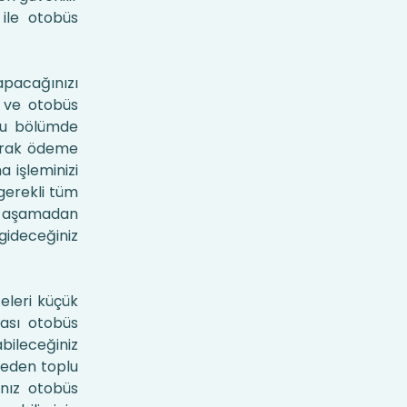
 ile otobüs
apacağınızı
i ve otobüs
 Bu bölümde
larak ödeme
a işleminizi
 gerekli tüm
Bu aşamadan
gideceğiniz
eleri küçük
rası otobüs
bileceğiniz
 eden toplu
ınız otobüs