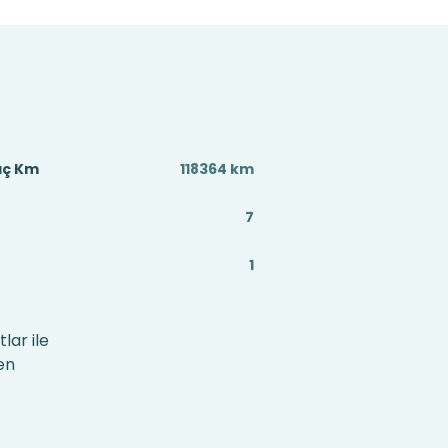
aç Km
118364 km
7
1
lar ile
en