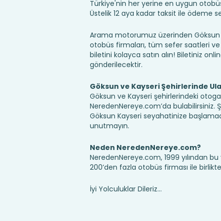
Türkiye'nin her yerine en uygun otobüs b
Üstelik 12 aya kadar taksit ile ödeme 
Arama motorumuz üzerinden Göksun Kay
otobüs firmaları, tüm sefer saatleri ve 
biletini kolayca satın alın! Biletiniz onl
gönderilecektir.
Göksun ve Kayseri Şehirlerinde Ul
Göksun ve Kayseri şehirlerindeki otogar
NeredenNereye.com’da bulabilirsiniz. Şehir
Göksun Kayseri seyahatinize başlamada
unutmayın.
Neden NeredenNereye.com?
NeredenNereye.com, 1999 yılından bu 
200’den fazla otobüs firması ile birlik
İyi Yolculuklar Dileriz...