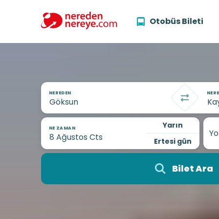
Otobüs Bileti
NEREDEN
NERE
Yarın
NE ZAMAN
Yo
Ertesi gün
Bilet Ara