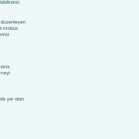
bilirsiniz.
r düzenleyen
lı otobüs
riniz
siniz.
rmeyi
de yer alan