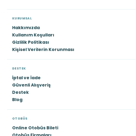
KURUMSAL
Hakkımızda
Kullanım Koşulları
Gizlilik Politikası
Kişisel Verilerin Korunması
DESTEK
İptal ve İade
Güvenli Alışveriş
Destek
Blog
OTOBÜS
Online Otobüs Bileti
Otobüs Firmaları