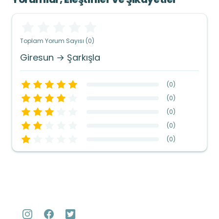
Toplam Yorum Sayısı (0)
Giresun → Şarkışla
(
0
)
(
0
)
(
0
)
(
0
)
(
0
)