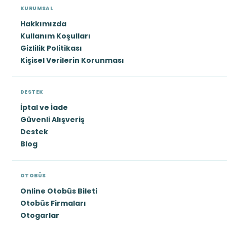
KURUMSAL
Hakkımızda
Kullanım Koşulları
Gizlilik Politikası
Kişisel Verilerin Korunması
DESTEK
İptal ve İade
Güvenli Alışveriş
Destek
Blog
OTOBÜS
Online Otobüs Bileti
Otobüs Firmaları
Otogarlar