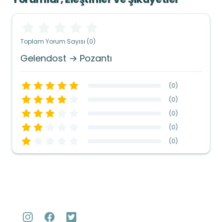
Toplam Yorum Sayısı (0)
Gelendost → Pozantı
(
0
)
(
0
)
(
0
)
(
0
)
(
0
)