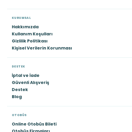
KURUMSAL
Hakkımızda
Kullanım Koşulları
Gizlilik Politikası
Kişisel Verilerin Korunması
DESTEK
İptal ve İade
Güvenli Alışveriş
Destek
Blog
OTOBÜS
Online Otobüs Bileti
Otobüs Firmaları