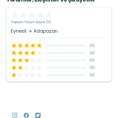
Toplam Yorum Sayısı (0)
Eynesil → Adapazarı
(
0
)
(
0
)
(
0
)
(
0
)
(
0
)