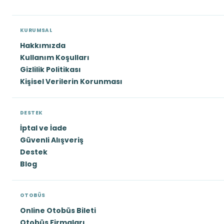
KURUMSAL
Hakkımızda
Kullanım Koşulları
Gizlilik Politikası
Kişisel Verilerin Korunması
DESTEK
İptal ve İade
Güvenli Alışveriş
Destek
Blog
OTOBÜS
Online Otobüs Bileti
Otobüs Firmaları