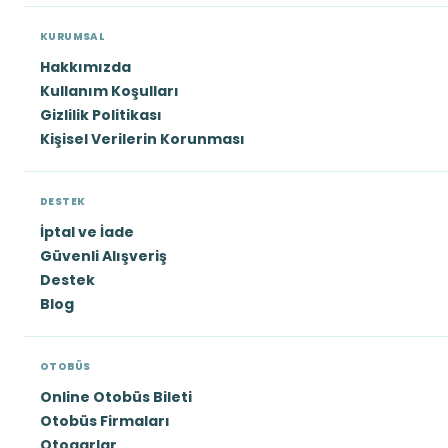
KURUMSAL
Hakkımızda
Kullanım Koşulları
Gizlilik Politikası
Kişisel Verilerin Korunması
DESTEK
İptal ve İade
Güvenli Alışveriş
Destek
Blog
OTOBÜS
Online Otobüs Bileti
Otobüs Firmaları
Otogarlar