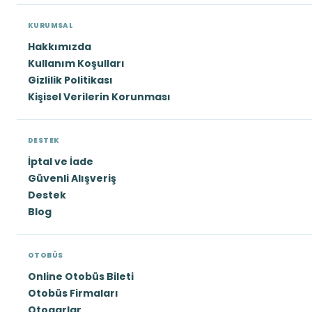
KURUMSAL
Hakkımızda
Kullanım Koşulları
Gizlilik Politikası
Kişisel Verilerin Korunması
DESTEK
İptal ve İade
Güvenli Alışveriş
Destek
Blog
OTOBÜS
Online Otobüs Bileti
Otobüs Firmaları
Otogarlar