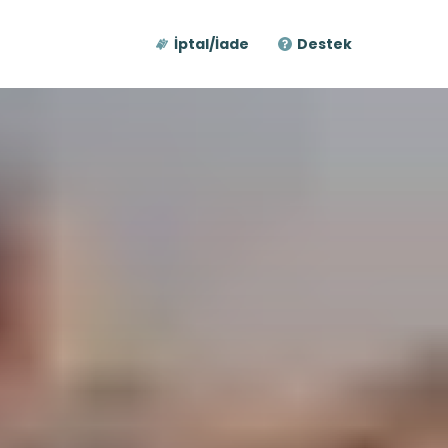
İptal/İade
Destek