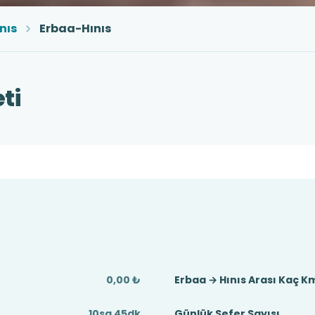
nıs
Erbaa-Hınıs
ti
0,00 ₺
Erbaa → Hınıs Arası Kaç K
10sa 45dk
Günlük Sefer Sayısı