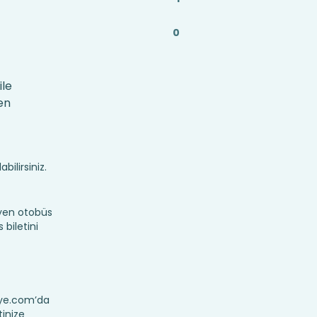
0
ile
en
bilirsiniz.
eyen otobüs
 biletini
reye.com’da
tinize