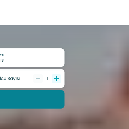
YE
lcu Sayısı
1