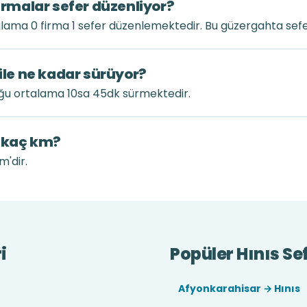
firmalar sefer düzenliyor?
alama 0 firma 1 sefer düzenlemektedir. Bu güzergahta sefe
 ile ne kadar sürüyor?
uğu ortalama 10sa 45dk sürmektedir.
k kaç km?
m'dir.
i
Popüler Hınıs Sef
Afyonkarahisar → Hınıs