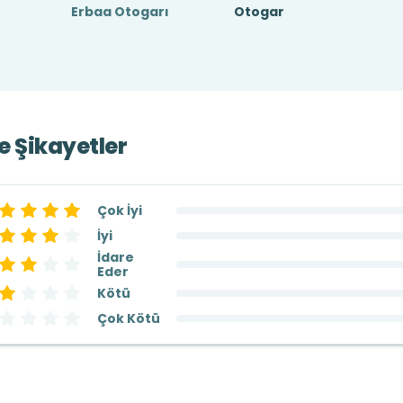
Erbaa Otogarı
Otogar
ve Şikayetler
Çok İyi
İyi
İdare
Eder
Kötü
Çok Kötü