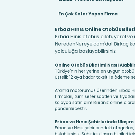
En Çok Sefer Yapan Firma
Erbaa Hınıs Online Otobüs Bilet
Erbaa Hınıs otobüs bileti, yerel ve
NeredenNereye.com'da! Birkaç kolay
yolculuğa başlayabilirsiniz.
Online Otobüs Biletimi Nasıl Alabili
Türkiye'nin her yerine en uygun otobüs b
Üstelik 12 aya kadar taksit ile ödeme 
Arama motorumuz üzerinden Erbaa Hını
firmaları, tüm sefer saatleri ve fiyatlar
kolayca satın alın! Biletiniz online olara
gönderilecektir.
Erbaa ve Hınıs Şehirlerinde Ulaşım
Erbaa ve Hınıs şehirlerindeki otogarlar
bulabilirsiniz. Şehir içi ulaşım bilgileri 