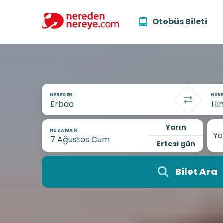
Otobüs Bileti
NEREDEN
NERE
Yarın
NE ZAMAN
Yo
Ertesi gün
Bilet Ara