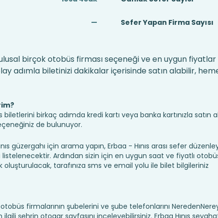
—
Sefer Yapan Firma Sayısı
i
 ulusal birçok otobüs firması seçeneği ve en uygun fiyatlar 
 adımla biletinizi dakikalar içerisinde satın alabilir, hem
rim?
iletlerini birkaç adımda kredi kartı veya banka kartınızla satın ala
seçeneğiniz de bulunuyor.
s güzergahı için arama yapın, Erbaa - Hınıs arası sefer düzenl
ı listelenecektir. Ardından sizin için en uygun saat ve fiyatlı otobüs
k oluşturulacak, tarafınıza sms ve email yolu ile bilet bilgileriniz
ı, otobüs firmalarının şubelerini ve şube telefonlarını NeredenNe
için ilgili şehrin otogar sayfasını inceleyebilirsiniz. Erbaa Hınıs seyaha