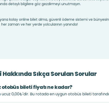
nda detaylı bilgilere göz gezdirmeyi unutmayın.
yana kolay online bilet alma, güvenli ödeme sistemi ve bünyesin
te her zaman ve her yerde yolcularının yanında!
ri Hakkında Sıkça Sorulan Sorular
 otobüs bileti fiyatı ne kadar?
en ucuz 0,00₺'dir. Bu rotada en uygun otobüs bileti tarafın