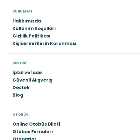
KURUMSAL
Hakkımızda
Kullanım Koşulları
Gizlilik Politikası
Kişisel Verilerin Korunması
DESTEK
İptal ve İade
Güvenli Alışveriş
Destek
Blog
OTOBÜS
Online Otobüs Bileti
Otobüs Firmaları
Otogarlar