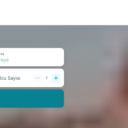
EYE
lcu Sayısı
1