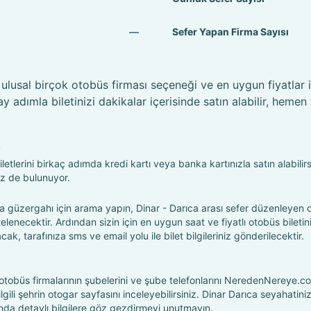
—
Sefer Yapan Firma Sayısı
 ulusal birçok otobüs firması seçeneği ve en uygun fiyatlar i
adımla biletinizi dakikalar içerisinde satın alabilir, hemen
?
etlerini birkaç adımda kredi kartı veya banka kartınızla satın alabilirs
iz de bulunuyor.
güzergahı için arama yapın, Dinar - Darıca arası sefer düzenleyen 
istelenecektir. Ardından sizin için en uygun saat ve fiyatlı otobüs bileti
lacak, tarafınıza sms ve email yolu ile bilet bilgileriniz gönderilecektir.
, otobüs firmalarının şubelerini ve şube telefonlarını NeredenNereye.c
in ilgili şehrin otogar sayfasını inceleyebilirsiniz. Dinar Darıca seyahatini
da detaylı bilgilere göz gezdirmeyi unutmayın.