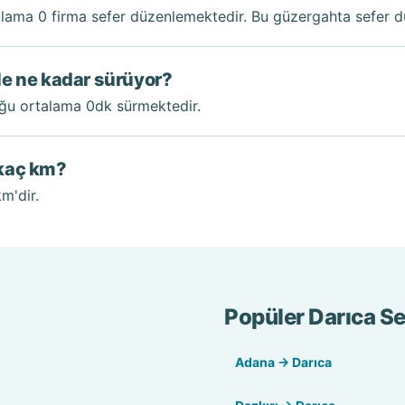
alama 0 firma sefer düzenlemektedir. Bu güzergahta sefer d
ile ne kadar sürüyor?
uğu ortalama 0dk sürmektedir.
 kaç km?
m'dir.
Popüler Darıca Se
Adana → Darıca