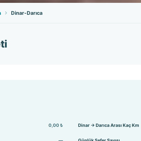
a
Dinar-Darıca
ti
0,00 ₺
Dinar → Darıca Arası Kaç Km
—
Günlük Sefer Sayısı