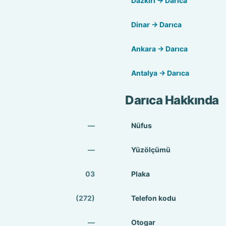
Dazkırı → Darıca
Dinar → Darıca
Ankara → Darıca
Antalya → Darıca
Darıca Hakkında
—
Nüfus
—
Yüzölçümü
03
Plaka
(272)
Telefon kodu
—
Otogar