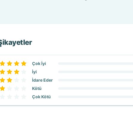
 Şikayetler
Çok İyi
İyi
İdare Eder
Kötü
Çok Kötü