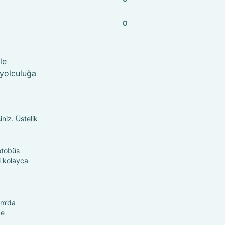
0
le
 yolculuğa
iniz. Üstelik
otobüs
ni kolayca
om’da
ze