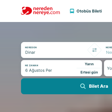
Otobüs Bileti
NEREDEN
NER
Yarın
NE ZAMAN
Yo
Ertesi gün
Bilet Ara