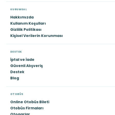
KURUMSAL
Hakkımızda
Kullanım Koşulları
Gizlilik Politikası
Kişisel Verilerin Korunması
DESTEK
İptal ve İade
Güvenli Alışveriş
Destek
Blog
OTOBÜS
Online Otobüs Bileti
Otobüs Firmaları
Otogarlar