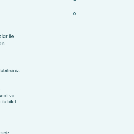
0
lar ile
en
bilirsiniz.
r
 saat ve
ile bilet
siniz.