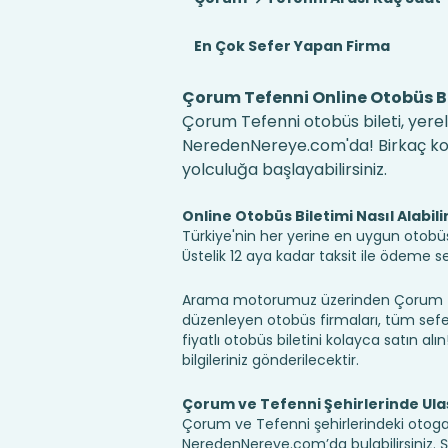
En Çok Sefer Yapan Firma
Çorum Tefenni Online Otobüs Bi
Çorum Tefenni otobüs bileti, yerel
NeredenNereye.com'da! Birkaç kolay
yolculuğa başlayabilirsiniz.
Online Otobüs Biletimi Nasıl Alabili
Türkiye'nin her yerine en uygun otobüs b
Üstelik 12 aya kadar taksit ile ödeme 
Arama motorumuz üzerinden Çorum Tef
düzenleyen otobüs firmaları, tüm sefer 
fiyatlı otobüs biletini kolayca satın alı
bilgileriniz gönderilecektir.
Çorum ve Tefenni Şehirlerinde Ul
Çorum ve Tefenni şehirlerindeki otogarl
NeredenNereye.com’da bulabilirsiniz. Şehir