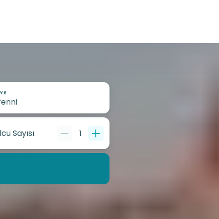
YE
lcu Sayısı
1