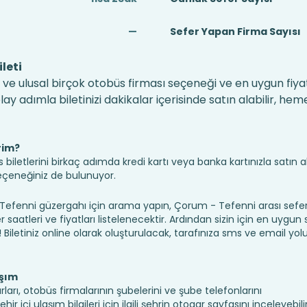
—
Sefer Yapan Firma Sayısı
leti
 ve ulusal birçok otobüs firması seçeneği ve en uygun fiyat
 adımla biletinizi dakikalar içerisinde satın alabilir, hem
rim?
iletlerini birkaç adımda kredi kartı veya banka kartınızla satın ala
seçeneğiniz de bulunuyor.
enni güzergahı için arama yapın, Çorum - Tefenni arası sefe
saatleri ve fiyatları listelenecektir. Ardından sizin için en uygun
n! Biletiniz online olarak oluşturulacak, tarafınıza sms ve email yolu 
aşım
arı, otobüs firmalarının şubelerini ve şube telefonlarını
 içi ulaşım bilgileri için ilgili şehrin otogar sayfasını inceleyebilir