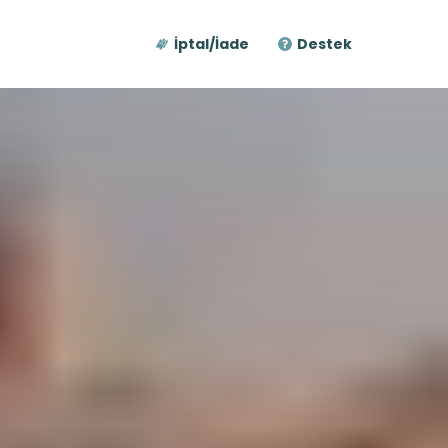
İptal/İade
Destek