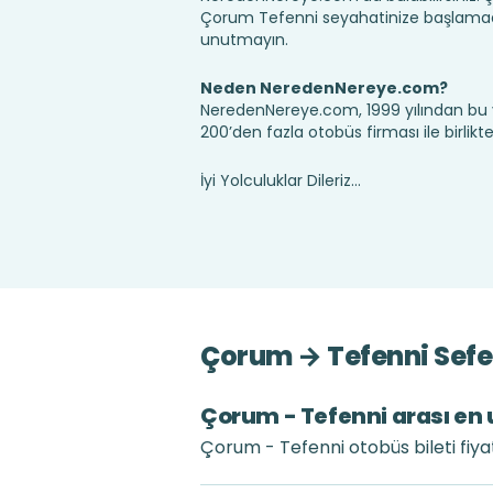
Çorum Tefenni seyahatinize başlamada
unutmayın.
Neden NeredenNereye.com?
NeredenNereye.com, 1999 yılından bu 
200’den fazla otobüs firması ile birlik
İyi Yolculuklar Dileriz...
Çorum → Tefenni Sefer
Çorum - Tefenni arası en u
Çorum - Tefenni otobüs bileti fiya