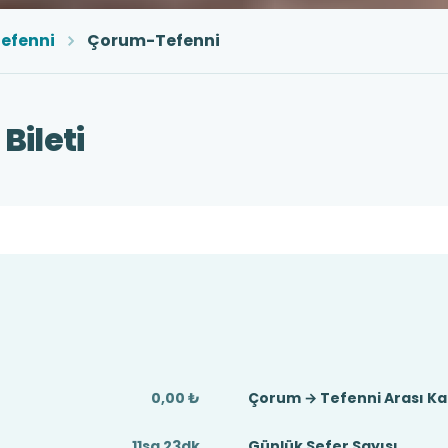
efenni
Çorum-Tefenni
Bileti
0,00 ₺
Çorum → Tefenni Arası K
11sa 23dk
Günlük Sefer Sayısı