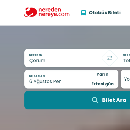
Otobüs Bileti
NEREDEN
NERE
Yarın
NE ZAMAN
Yo
Ertesi gün
Bilet Ara