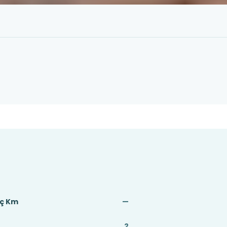
aç Km
—
2