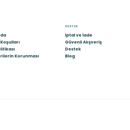
DESTEK
zda
İptal ve İade
Koşulları
Güvenli Alışveriş
olitikası
Destek
erilerin Korunması
Blog