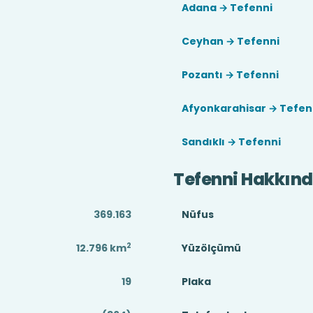
Adana → Tefenni
Ceyhan → Tefenni
Pozantı → Tefenni
Afyonkarahisar → Tefen
Sandıklı → Tefenni
Tefenni Hakkın
369.163
Nüfus
2
12.796
km
Yüzölçümü
19
Plaka