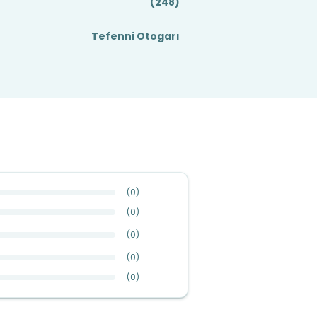
(248)
Tefenni Otogarı
(
0
)
(
0
)
(
0
)
(
0
)
(
0
)