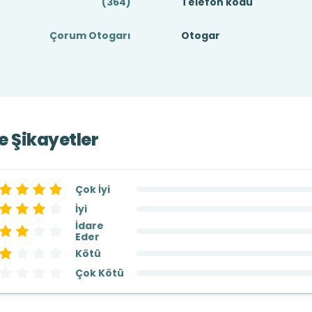
(364)
Telefon kodu
Çorum Otogarı
Otogar
ve Şikayetler
Çok İyi
İyi
İdare
Eder
Kötü
Çok Kötü