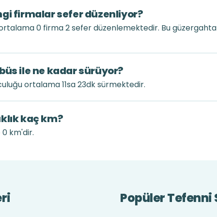
gi firmalar sefer düzenliyor?
ortalama 0 firma 2 sefer düzenlemektedir. Bu güzergaht
büs ile ne kadar sürüyor?
culuğu ortalama 11sa 23dk sürmektedir.
aklık kaç km?
 0 km'dir.
ri
Popüler Tefenni 