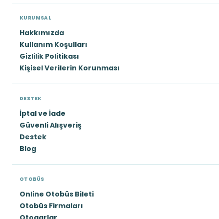
KURUMSAL
Hakkımızda
Kullanım Koşulları
Gizlilik Politikası
Kişisel Verilerin Korunması
DESTEK
İptal ve İade
Güvenli Alışveriş
Destek
Blog
OTOBÜS
Online Otobüs Bileti
Otobüs Firmaları
Otogarlar