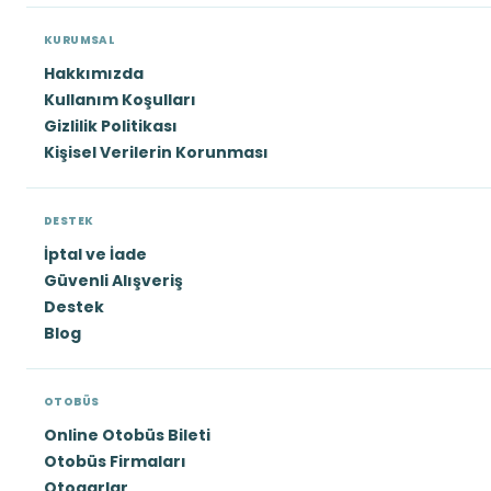
KURUMSAL
Hakkımızda
Kullanım Koşulları
Gizlilik Politikası
Kişisel Verilerin Korunması
DESTEK
İptal ve İade
Güvenli Alışveriş
Destek
Blog
OTOBÜS
Online Otobüs Bileti
Otobüs Firmaları
Otogarlar