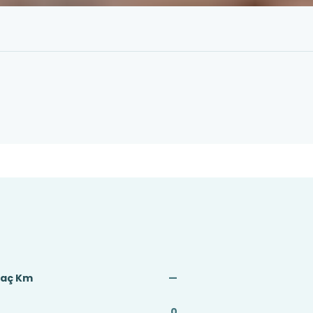
Kaç Km
—
0