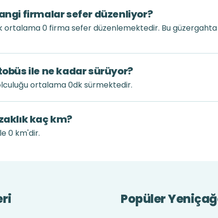
angi firmalar sefer düzenliyor?
ük ortalama 0 firma sefer düzenlemektedir. Bu güzergaht
tobüs ile ne kadar sürüyor?
olculuğu ortalama 0dk sürmektedir.
uzaklık kaç km?
le 0 km'dir.
eri
Popüler Yeniçağa