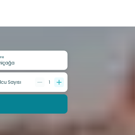
YE
lcu Sayısı
1