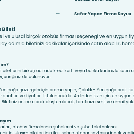
—
Sefer Yapan Firma Sayısı
Bileti
el ve ulusal birçok otobüs firması seçeneği ve en uygun fiya
 adımla biletinizi dakikalar içerisinde satın alabilir, hem
rim?
iletlerini birkaç adımda kredi kartı veya banka kartınızla satın ala
seçeneğiniz de bulunuyor.
niçağa güzergahı için arama yapın, Çolaklı - Yeniçağa arası se
saatleri ve fiyatları listelenecektir. Ardından sizin için en uygun
n! Biletiniz online olarak oluşturulacak, tarafınıza sms ve email yolu 
laşım
rları, otobüs firmalarının şubelerini ve şube telefonlarını
 içi ulaşım bilgileri için ilgili şehrin otogar sayfasını inceleyebilir