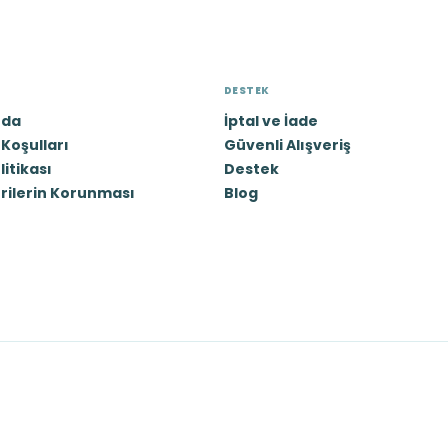
DESTEK
zda
İptal ve İade
Koşulları
Güvenli Alışveriş
olitikası
Destek
erilerin Korunması
Blog