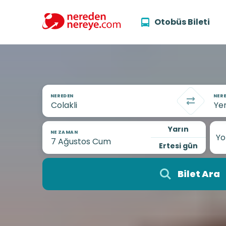
Otobüs Bileti
NEREDEN
NERE
Yarın
NE ZAMAN
Yo
Ertesi gün
Bilet Ara