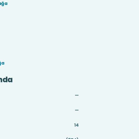
ağa
ğa
nda
—
—
14