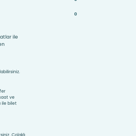
0
tlar ile
en
bilirsiniz.
fer
 saat ve
ile bilet
siniz. Çolaklı