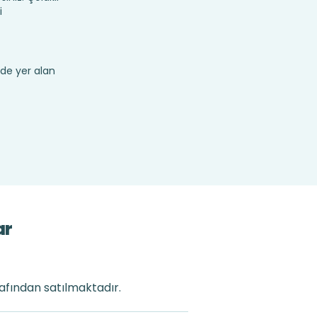
i
de yer alan
ar
rafından satılmaktadır.