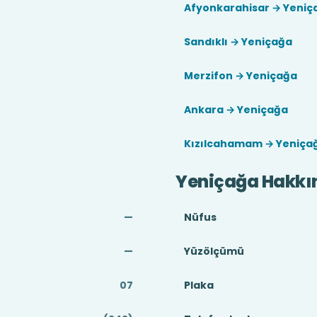
Afyonkarahisar → Yeniç
Sandıklı → Yeniçağa
Merzifon → Yeniçağa
Ankara → Yeniçağa
Kızılcahamam → Yeniça
Yeniçağa Hakkı
—
Nüfus
—
Yüzölçümü
07
Plaka