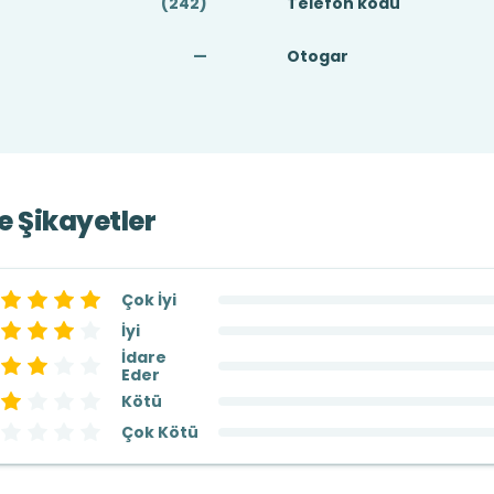
(242)
Telefon kodu
—
Otogar
ve Şikayetler
Çok İyi
İyi
İdare
Eder
Kötü
Çok Kötü