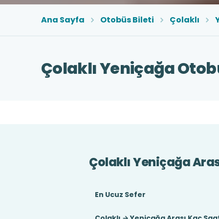
Ana Sayfa
Otobüs Bileti
Çolaklı
Çolaklı Yeniçağa Otobü
Çolaklı Yeniçağa Aras
En Ucuz Sefer
Çolaklı → Yeniçağa Arası Kaç Saa