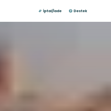
İptal/İade
Destek