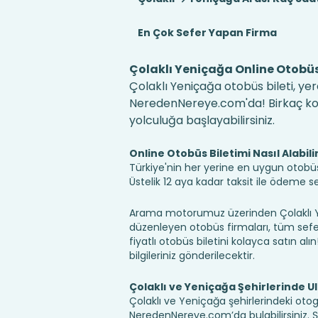
En Çok Sefer Yapan Firma
Çolaklı Yeniçağa Online Otobüs 
Çolaklı Yeniçağa otobüs bileti, yer
NeredenNereye.com'da! Birkaç kolay
yolculuğa başlayabilirsiniz.
Online Otobüs Biletimi Nasıl Alabili
Türkiye'nin her yerine en uygun otobüs b
Üstelik 12 aya kadar taksit ile ödeme 
Arama motorumuz üzerinden Çolaklı Ye
düzenleyen otobüs firmaları, tüm sefer 
fiyatlı otobüs biletini kolayca satın alı
bilgileriniz gönderilecektir.
Çolaklı ve Yeniçağa Şehirlerinde U
Çolaklı ve Yeniçağa şehirlerindeki otoga
NeredenNereye.com’da bulabilirsiniz. Şehir