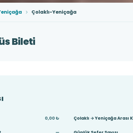
Yeniçağa
Çolaklı-Yeniçağa
s Bileti
ı
0,00 ₺
Çolaklı → Yeniçağa Arası 
t
—
Günlük Sefer Sayısı