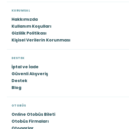
KURUMSAL
Hakkımızda
Kullanım Koşulları
Gizlilik Politikası
Kişisel Verilerin Korunması
DESTEK
İptal ve İade
Güvenli Alışveriş
Destek
Blog
OTOBÜS
Online Otobüs Bileti
Otobüs Firmaları
Otogarlar